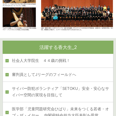
活躍する香大生_2
社会人大学院生 ４４歳の挑戦！
審判員としてJリーグのフィールドへ
サイバー防犯ボランティア「SETOKU」安全・安心なサ
イバー空間の実現を目指して
医学部「児童問題研究会ひばり」未来をつくる若者・オ
ブ・ザ・イヤー 内閣府特命担当大臣表彰を受賞