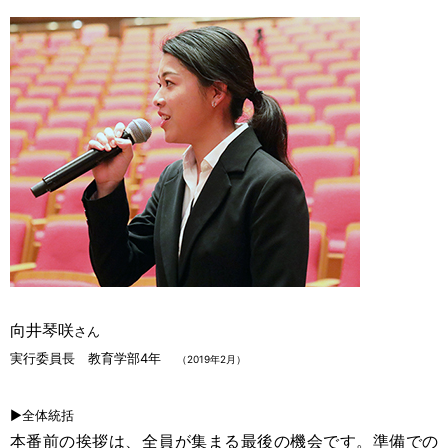
向井琴咲
さん
実行委員長 教育学部4年
（2019年2月）
▶全体統括
本番前の挨拶は、全員が集まる最後の機会です。準備での