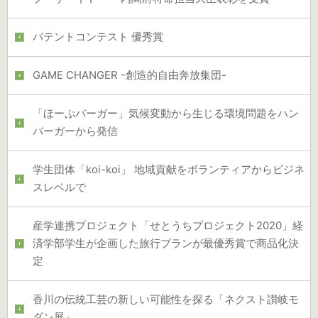
パテントコンテスト 優秀賞
GAME CHANGER -創造的自由奔放集団-
「ほーぷバーガー」気候変動から生じる環境問題をハン
バーガーから発信
学生団体「koi-koi」 地域貢献をボランティアからビジネ
スレベルで
産学連携プロジェクト「せとうちプロジェクト2020」経
済学部学生が企画した旅行プランが最優秀賞で商品化決
定
香川の伝統工芸の新しい可能性を探る「ネクスト讃岐モ
ダン展」