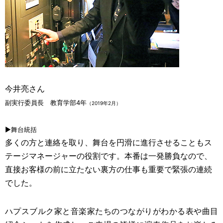
今井亮
さん
副実行委員長 教育学部4年
（2019年2月）
▶舞台統括
多くの方と連絡を取り、舞台を円滑に進行させることもス
テージマネージャーの役割です。本番は一発勝負なので、
直接お客様の前に立たない裏方の仕事も重要で緊張の連続
でした。
ハプスブルク家と音楽家たちのつながりがわかる表や曲目