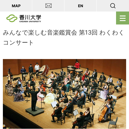
MAP
EN
メ
ニ
ュ
みんなで楽しむ音楽鑑賞会 第13回 わくわく
ー
コンサート
を
開
く