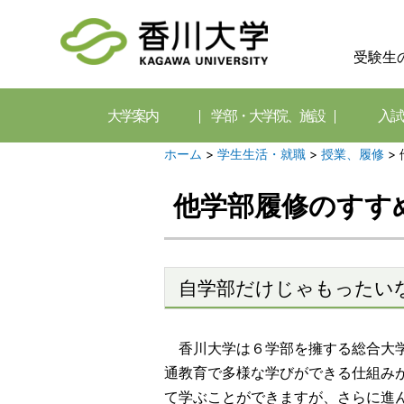
受験生
大学案内
学部・大学院、施設
入試
ホーム
>
学生生活・就職
>
授業、履修
>
他学部履修のすす
自学部だけじゃもったい
香川大学は６学部を擁する総合大学
通教育で多様な学びができる仕組み
て学ぶことができますが、さらに進