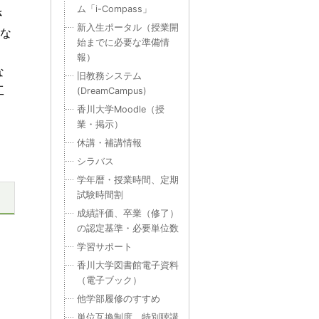
ム「i-Compass」
さ
新入生ポータル（授業開
たな
始までに必要な準備情
報）
な
旧教務システム
工
(DreamCampus)
香川大学Moodle（授
業・掲示）
休講・補講情報
シラバス
学年暦・授業時間、定期
試験時間割
成績評価、卒業（修了）
の認定基準・必要単位数
学習サポート
香川大学図書館電子資料
（電子ブック）
他学部履修のすすめ
単位互換制度、特別聴講