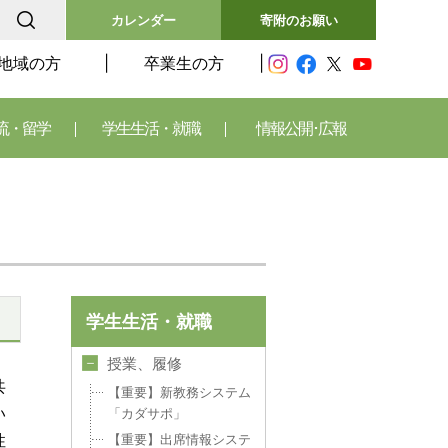
カレンダー
寄附のお願い
地域の方
卒業生の方
流・留学
学生生活・就職
情報公開･広報
学生生活・就職
授業、履修
共
【重要】新教務システム
い
「カダサポ」
性
【重要】出席情報システ