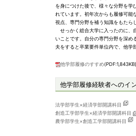
を身につけた後で、様々な分野を学
れています。初年次からも履修可能
視点、専門分野を補う知識をもたら
せっかく総合大学に入ったのに、自
いことです。自分の専門分野を深め
夫をすると卒業要件単位内で、他学
他学部履修のすすめ
(PDF:
1,843
KB
他学部履修経験者へのイ
法学部学生×経済学部開講科目
創造工学部学生×経済学部開講科目
農学部学生×創造工学部開講科目