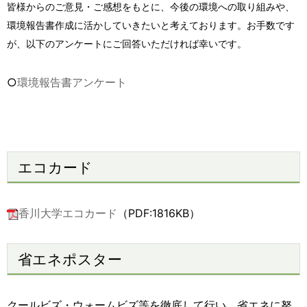
皆様からのご意見・ご感想をもとに、今後の環境への取り組みや、
環境報告書作成に活かしていきたいと考えております。お手数です
ポスター
ポスター
（PDF:467KB）
（PDF:884KB）
が、以下のアンケートにご回答いただければ幸いです。
ダイジェスト版
ダイジェスト版
（PDF:1,980KB）
（PDF:5,012KB）
○
環境報告書アンケート
○環境報告
書2008
○環境報告書2007
○
本編
本編
（PDF:5,022KB）
（PDF:3,425KB）
エコカード
ポスター
ポスター
（PDF:220KB）
（PDF:230KB）
香川大学エコカード
（PDF:1816KB）
ダイジェスト版
ダイジェスト版
（PDF:3,544KB）
（PDF:2,486KB）
省エネポスター
クールビズ・ウォームビズ等を徹底して行い、省エネに努