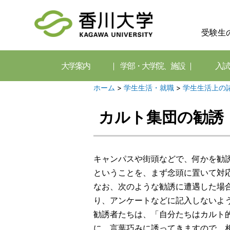
受験生
大学案内
学部・大学院、施設
入試
ホーム
>
学生生活・就職
>
学生生活上の
カルト集団の勧誘
キャンパスや街頭などで、何かを勧
ということを、まず念頭に置いて対
なお、次のような勧誘に遭遇した場
り、アンケートなどに記入しないよ
勧誘者たちは、「自分たちはカルト
に、言葉巧みに誘ってきますので、