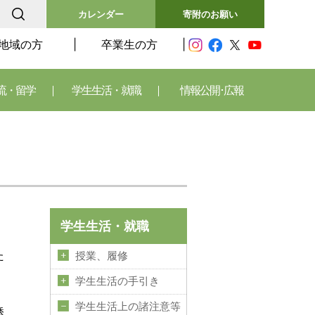
カレンダー
寄附のお願い
地域の方
卒業生の方
流・留学
学生生活・就職
情報公開･広報
」
学生生活・就職
た
授業、履修
学生生活の手引き
学生生活上の諸注意等
誘