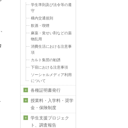
学生準則及び法令等の遵
守
構内交通規則
飲酒・喫煙
に、
麻薬・覚せい剤などの薬
物乱用
合
消費生活における注意事
、
項
カルト集団の勧誘
下宿における注意事項
ソーシャルメディア利用
について
各種証明書発行
れ
授業料・入学料・奨学
金・保険制度
学生支援プロジェク
ト、調査報告