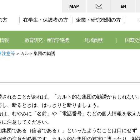
MAP
EN
の方
在学生・保護者の方
企業・研究機関の方
情報
教育研究・産官学連携
地域貢献
国際交
諸注意等
>
カルト集団の勧誘
誘されることがあれば、「カルト的な集団の勧誘かもしれない
応し、断るときは、はっきりと断りましょう。
合は、むやみに「名前」や「電話番号」などの個人情報を教え
うに注意してください。
的集団である（信者である）」といったようなことは口にせず
相当の注意が必要です。カルト的な集団の被害に遭ったり、勧