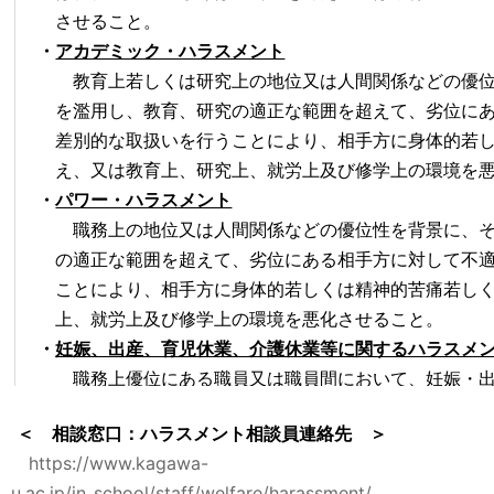
させること。
・
アカデミック・ハラスメント
教育上若しくは研究上の地位又は人間関係などの優位
を濫用し、教育、研究の適正な範囲を超えて、劣位にあ
差別的な取扱いを行うことにより、相手方に身体的若し
え、又は教育上、研究上、就労上及び修学上の環境を悪
・
パワー・ハラスメント
職務上の地位又は人間関係などの優位性を背景に、そ
の適正な範囲を超えて、劣位にある相手方に対して不適
ことにより、相手方に身体的若しくは精神的苦痛若しく
上、就労上及び修学上の環境を悪化させること。
・
妊娠、出産、育児休業、介護休業等に関するハラスメ
職務上優位にある職員又は職員間において、妊娠・出
の利用を阻害する言動や当該措置を利用したことによる
＜ 相談窓口：ハラスメント相談員連絡先 ＞
若しくは精神的苦痛若しくは不利益を与え、又は教育上
https://www.kagawa-
せること。
u.ac.jp/in_school/staff/welfare/harassment/