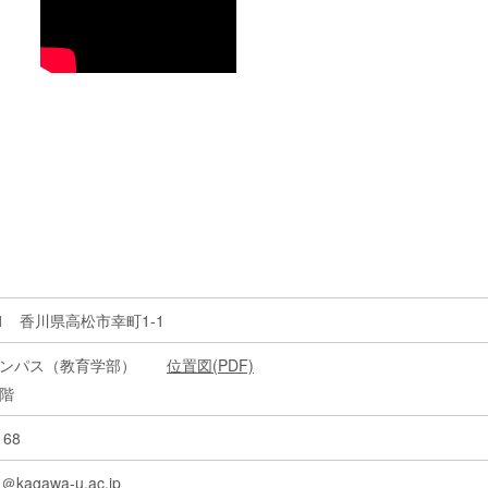
521 香川県高松市幸町1-1
ャンパス（教育学部）
位置図(PDF)
階
168
h＠kagawa-u.ac.jp