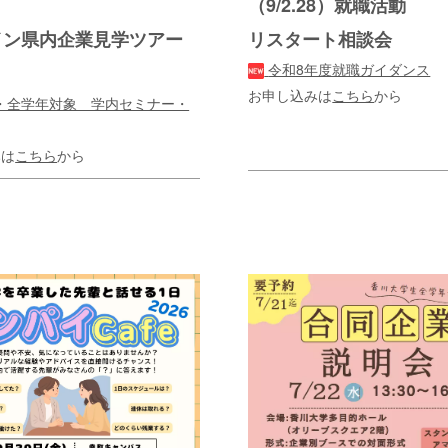
（9/2.28）就職活動
イン県内企業見学ツアー
リスタート相談会
令和8年度就職ガイダンス
！
お申し込みは
こちら
から
・全学年対象 学内セミナー・
みは
こちら
から