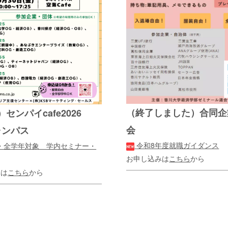
（終了しました）合同企
0）センパイcafe2026
会
ャンパス
令和8年度就職ガイダンス
・全学年対象 学内セミナー・
お申し込みは
こちら
から
みは
こちら
から