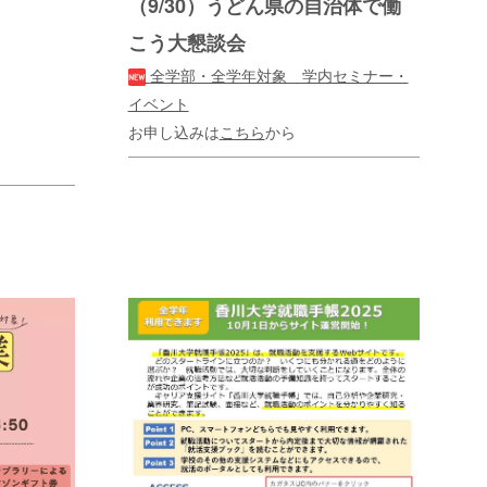
（9/30）うどん県の自治体で働
こう大懇談会
全学部・全学年対象 学内セミナー・
イベント
お申し込みは
こちら
から