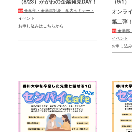
（9/1）
（8/23）かがわの企業発見DAY！
全学部・全学年対象 学内セミナー・
オンラ
イベント
第二弾
お申し込みは
こちら
から
全学部
イベント
お申し込