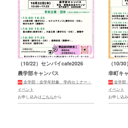
（10/22）センパイcafe2026
（10/3
農学部キャンパス
幸町キ
全学部・全学年対象 学内セミナー・
全学部
イベント
イベント
お申し込みは
こちら
から
お申し込