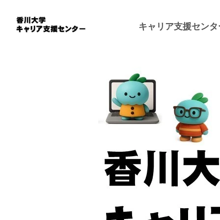
キャリア支援センタ
キャリア支援センターについて
卒業生の方へ
面談のお申込みについて
就職相談・求人票検索・インターンシップ
学内イベン
利用案内
企業・機関の皆様へのお願いについて
個別就職相談について
就職ガイ
スタッフ紹介
求人票・インターンシップの申込について
カガタスUC（求人票・大学指定の履歴書
学内業界
学内セミナー参加希望について
など）
学内個別
香川大学独自のインターンシップについて
インターンシップについて
ミライBOX（オンライン就活用個室
BOX）