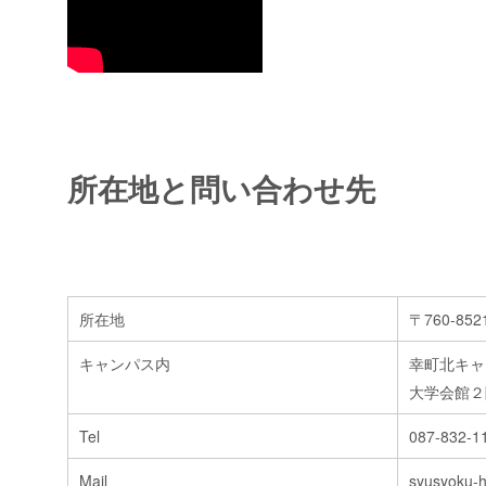
所在地と問い合わせ先
所在地
〒760-8
キャンパス内
幸町北キ
大学会館２
Tel
087-832-1
Mail
syusyoku-