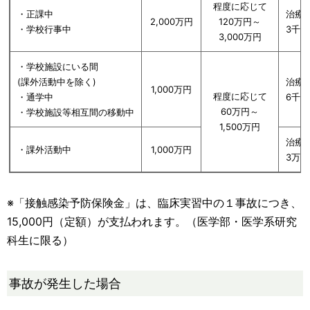
程度に応じて
・正課中
治療
2,000万円
120万円～
・学校行事中
3千円
3,000万円
・学校施設にいる間
(課外活動中を除く)
治療
1,000万円
程度に応じて
・通学中
6千円
60万円～
・学校施設等相互間の移動中
1,500万円
治療
・課外活動中
1,000万円
3万円
※「接触感染予防保険金」は、臨床実習中の１事故につき、
15,000円（定額）が支払われます。（医学部・医学系研究
科生に限る）
事故が発生した場合