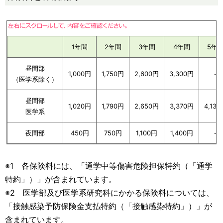
1年間
2年間
3年間
4年間
5年
昼間部
1,000円
1,750円
2,600円
3,300円
－
（医学系除く）
昼間部
1,020円
1,790円
2,650円
3,370円
4,13
医学系
夜間部
450円
750円
1,100円
1,400円
－
※1 各保険料には、「通学中等傷害危険担保特約（「通学
特約」）」が含まれています。
※2 医学部及び医学系研究科にかかる保険料については、
「接触感染予防保険金支払特約（「接触感染特約」）」が
含まれています。