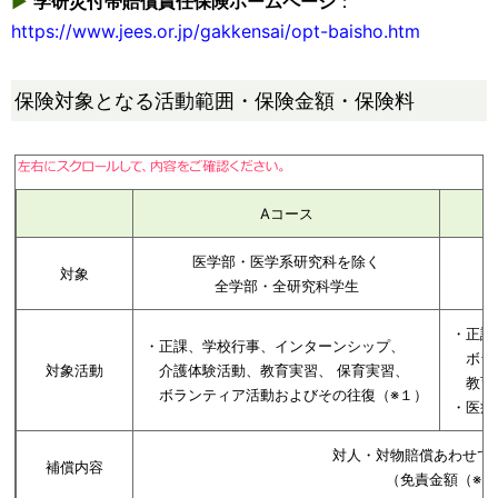
▶
学研災付帯賠償責任保険ホームページ
：
https://www.jees.or.jp/gakkensai/opt-baisho.htm
保険対象となる活動範囲・保険金額・保険料
Aコース
医学部・医学系研究科を除く
対象
全学部・全研究科学生
・正課
・正課、学校行事、インターンシップ、
ボラン
対象活動
介護体験活動、教育実習、 保育実習、
教育実
ボランティア活動およびその往復（※１）
・医療
対人・対物賠償あわせて、
補償内容
（免責金額（※３