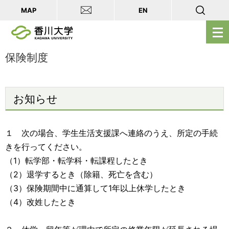
MAP
EN
メ
ニ
ュ
保険制度
ー
を
開
お知らせ
く
１ 次の場合、学生生活支援課へ連絡のうえ、所定の手続
きを行ってください。
（1）転学部・転学科・転課程したとき
（2）退学するとき（除籍、死亡を含む）
（3）保険期間中に通算して1年以上休学したとき
（4）改姓したとき