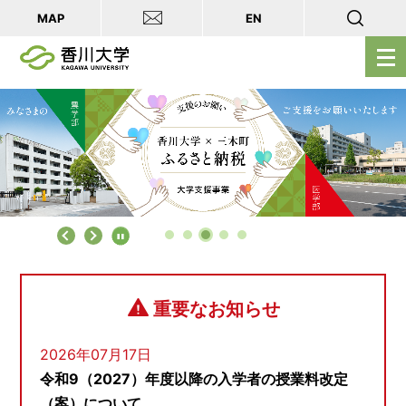
MAP
EN
メ
ニ
ュ
ー
を
開
く
重要なお知らせ
2026年07月17日
令和9（2027）年度以降の入学者の授業料改定
（案）について