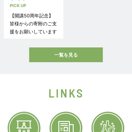
香川大学・コットン大
香川大学博物館 ミュ
【香川県民の日 創設
グローバル人材育成プ
学（インド） 合同ワ
ージアム・レクチャー
記念「香川県独立の
ログラムによる派遣学
【開講50周年記念】
ークショップ開催のお
「森の生き物探検隊－
2026年04月14日
父」中野武営ー創発の
生の留学に係る帰国報
2026年04月17日
皆様からの寄附のご支
プレスリリース
知らせ
香川の里山を調べよう
プレスリリース
視点からー】
告会・壮行会の開催に
援をお願いしています
研究
－」実施について
研究
ついて
極細ワイヤーを「あや
高木由美子教育学部教
2025年08月19日
とり」のように配置す
2025年08月08日
授が2025年度日本化
一覧を見る
国際
国際
るだけで 高密度三次
学会化学教育賞を受
PICK UP
PICK UP
元マイクロ流路構造の
賞！
マヒンドラ大学と学術
ミクロネシア連邦のウ
作製に成功！ ～生物
交流に関する覚書を締
ェズリー・W・シミナ
医学研究への応用と低
結しました
LINKS
2026年07月24日
2026年07月21日
大統領閣下が本学を訪
コストによるデバイス
2026年07月23日
2026年07月21日
プレスリリース
プレスリリース
問
作製に期待～
お知らせ
お知らせ
研究
「Kadai DXシンポジ
PICK UP
PICK UP
血圧や細胞運動を制御
ウム2026」 ～システ
【ラジオ放送予告】香
サイバー防犯ボランテ
する酵素の新たな制御
ム内製化で変わる組
川大学
ィアSETOKU トヨ
機構を解明 ― 長年未
織・変わらない組織～