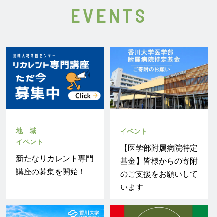
EVENTS
2026年08月06日
2026年08月06日
2026年07月24日
2026年07月28日
2026年04月28日
2026年02月04日
2026年06月01日
お知らせ
プレスリリース
プレスリリース
プレスリリース
プレスリリース
国際
2026年08月06日
国際
PICK UP
研究
研究
PICK UP
お知らせ
PICK UP
学生サイバー防犯ボラ
「傾斜地果樹園におけ
PICK UP
香川大学図書館「神原
血圧や細胞運動を制御
「CO2吸収材を用い
JICA海外協力隊体験
ンティア「SETOKU」
る葉裏等への精密な農
ベナン共和国臨時代理
数理・データサイエン
文庫」資料を香川県立
する酵素の新たな制御
た低炭素型コンクリー
プログラム参加学生が
が夏休み期間中の学童
薬散布ロボットの研究
大使が上田学長を表敬
ス・AI教育強化拠点コ
ミュージアム特別展
機構を解明 ― 長年未
トにより消波・被覆・
上田学長を表敬訪問
クラブで 『インター
開発」 ―コンソーシ
訪問
ンソーシアム 四国ブ
「おとろしいもん
解明だったミオシン軽
根固ブロック 及びプ
ネットセキュリティ教
アム設立キックオフ会
ロックワークショップ
―『こわい』をめぐる
鎖脱リン酸化酵素サブ
レキャストコンクリー
室』の出前授業を初開
議の開催について―
（代表校：香川大学）
歴史と美術」に出展
ユニットM20の機能
ト製品を製作する技
催 〜スマホ利用が急
を開催しました
が初めて明らかに ―
術」が 国土交通省運
増する夏休み、小学生
【医学部附属病院特定
用の“新技術情報提供
のネットトラブルを防
新たなリカレント専門
基金】皆様からの寄附
システム(NETIS)”に登
ぐ〜
講座の募集を開始！
のご支援をお願いして
録されました
2026年01月26日
2026年01月05日
います
国際
国際
PICK UP
PICK UP
テックマヒンドラ・ジ
D&Iセミナー「災害時