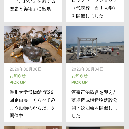
―『こわい』をめぐる
―『こわい』をめぐる
室』の出前授業を初開
（代表校：香川大学）
歴史と美術」に出展
歴史と美術」に出展
催 〜スマホ利用が急
を開催しました
増する夏休み、小学生
のネットトラブルを防
ぐ〜
2026年08月06日
2026年08月04日
お知らせ
お知らせ
PICK UP
PICK UP
2026年08月06日
香川大学博物館 第29
河森正治監督を迎えた
お知らせ
2026年08月06日
回企画展「くらべてみ
藻場造成構造物沈設公
PICK UP
お知らせ
PICK UP
よう動物のからだ」を
開・説明会を開催しま
香川大学博物館 第29
開催中
した
数理・データサイエン
回企画展「くらべてみ
ス・AI教育強化拠点コ
よう動物のからだ」を