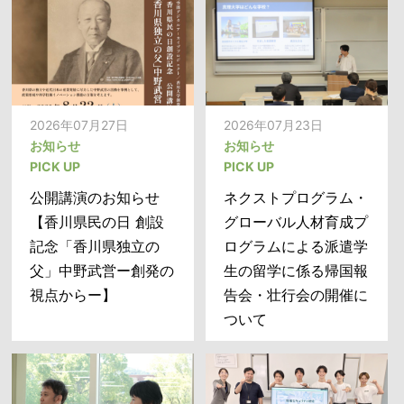
ンソーシアム 四国ブ
開催中
ロックワークショップ
（代表校：香川大学）
を開催しました
2026年07月27日
2026年07月23日
お知らせ
お知らせ
PICK UP
PICK UP
公開講演のお知らせ
ネクストプログラム・
【香川県民の日 創設
グローバル人材育成プ
記念「香川県独立の
ログラムによる派遣学
2026年08月04日
2026年07月28日
父」中野武営ー創発の
生の留学に係る帰国報
お知らせ
プレスリリース
PICK UP
視点からー】
告会・壮行会の開催に
「傾斜地果樹園におけ
ついて
河森正治監督を迎えた
る葉裏等への精密な農
藻場造成構造物沈設公
薬散布ロボットの研究
開・説明会を開催しま
開発」 ―コンソーシ
した
アム設立キックオフ会