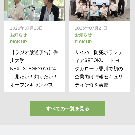
議の開催について―
2026年07月23日
2026年07月21日
お知らせ
お知らせ
PICK UP
PICK UP
【ラジオ放送予告】香
サイバー防犯ボランテ
川大学
ィアSETOKU トヨ
2026年07月27日
2026年07月27日
NEXTSTAGE2026#4
タカローラ香川で初の
お知らせ
プレスリリース
見たい！知りたい！
企業向け情報セキュリ
PICK UP
香川大学共催「四国子
オープンキャンパス
ティ研修を実施
公開講演のお知らせ
どもレジリエンス未来
【香川県民の日 創設
共創サミット」 の初
記念「香川県独立の
開催について
すべての一覧を見る
父」中野武営ー創発の
視点からー】