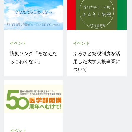
2026年08月06日
2026年08月04日
ャパン株式会社と
外国人支援の取り組
お知らせ
お知らせ
LOI（意向書）を締結
み」を開催しました
PICK UP
PICK UP
2026年07月27日
2026年07月27日
しました
2026年04月20日
香川大学博物館 第29
河森正治監督を迎えた
2026年04月27日
プレスリリース
プレスリリース
お知らせ
プレスリリース
回企画展「くらべてみ
藻場造成構造物沈設公
「KSDGs 夢化学21 in
香川大学共催「四国子
研究
研究
よう動物のからだ」を
開・説明会を開催しま
Kagawaおもしろワク
どもレジリエンス未来
神野正彦名誉教授が文
エレクトロクロミック
開催中
した
防災ソング「そなえた
ふるさと納税制度を活
ワクサイエンス
共創サミット」 の初
部科学省「令和8年度
材料開発の新展開！
らこわくない」
用した大学支援事業に
展’26」開催について
開催について
科学技術分野の文部科
～消費電力削減につな
ついて
学大臣表彰」において
がる表示デバイスの新
2025年09月08日
「科学技術賞 （研究
しい動作機構の構築～
国際
2025年08月20日
部門）」を受賞しまし
PICK UP
国際
た
PICK UP
台湾中央気象署 副所
2026年07月27日
2026年07月23日
インド工科大学マンデ
長 Nai-Chi Hsiao 氏
お知らせ
お知らせ
ィ校で大学紹介を実施
が学長を表敬訪問しま
2026年07月27日
2026年07月27日
PICK UP
PICK UP
プレスリリース
プレスリリース
した
公開講演のお知らせ
ネクストプログラム・