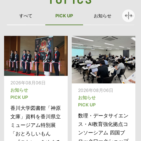
すべて
PICK UP
お知らせ
プレス
2026年08月06日
2026年08月06日
2026年08月06日
お知らせ
お知らせ
プレスリリース
2026年08月06日
PICK UP
PICK UP
お知らせ
学生サイバー防犯ボラ
PICK UP
香川大学図書館「神原
香川大学図書館「神原
ンティア「SETOKU」
数理・データサイエン
文庫」資料を香川県立
文庫」資料を香川県立
が夏休み期間中の学童
ス・AI教育強化拠点コ
ミュージアム特別展
ミュージアム特別展
クラブで 『インター
ンソーシアム 四国ブ
「おとろしいもん
「おとろしいもん
ネットセキュリティ教
ロックワークショップ