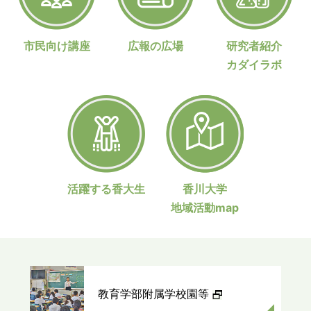
NEXTSTAGE2026#4
タカローラ香川で初の
解明だったミオシン軽
開催について
見たい！知りたい！
企業向け情報セキュリ
鎖脱リン酸化酵素サブ
オープンキャンパス
ティ研修を実施
2026年04月08日
市民向け講座
広報の広場
研究者紹介
ユニットM20の機能
2026年04月02日
プレスリリース
カダイラボ
プレスリリース
が初めて明らかに ―
研究
研究
産学4者が香川発、脱
赤ちゃん星が磁力線を
炭素建材の地域実装モ
吐き出す「くしゃみ」
デルを始動！ ～地域
で新発見 アルマ望遠
の未利用資源を活か
鏡で暖かいリング状ガ
し、建設分野のカーボ
ス雲を初観測！
活躍する香大生
香川大学
ンニュートラル実現へ
地域活動map
～
教育学部附属学校園等