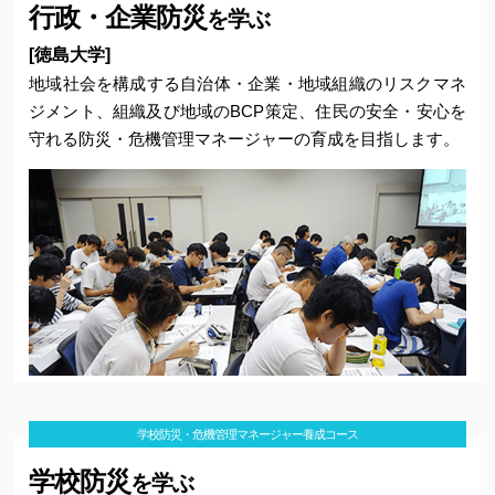
行政・企業防災
を学ぶ
修了生メッセージ
[徳島大学]
地域社会を構成する自治体・企業・地域組織のリスクマネ
よくある質問
ジメント、組織及び地域のBCP策定、住民の安全・安心を
守れる防災・危機管理マネージャーの育成を目指します。
活動報告
お問い合わせ
リンク
アクセス
ローテク防災術
学校防災・危機管理マネージャー養成コース
四国の代表的防災風土資源
学校防災
を学ぶ