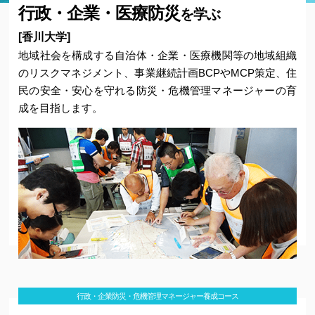
リスクコミュニケーション
行政・企業・医療防災
を学ぶ
危機管理学
[香川大学]
地域社会を構成する自治体・企業・医療機関等の地域組織
災害と健康管理・メンタルヘルスケア
のリスクマネジメント、事業継続計画BCPやMCP策定、住
民の安全・安心を守れる防災・危機管理マネージャーの育
防災・危機管理実習
成を目指します。
事業継続計画（BCP）の策定と実践
行政・企業のリスクマネジメント
教育継続計画（ECP）の策定と実践
教育機関のリスクマネジメント
行政・企業防災・危機管理実務演習
救急救命・災害医療実務演習
学校防災・危機管理実務演習
行政・企業防災・危機管理マネージャー養成コース