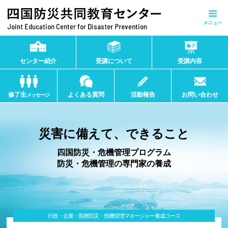
ホーム
センター紹介
受講について
受講内容
お知らせ
修了生
よくある質問
活動報告
お問い合わせ
メッセージ
センター紹介
災害に備えて、できること
センター長挨拶
四国防災・危機管理プログラム
教員紹介
防災・危機管理の専門家の養成
受講について
受講内容
行政・企業・医療防災・危機管理マネージャー養成コース