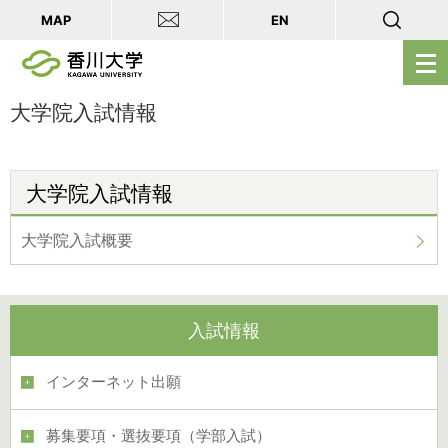
MAP
EN
メ
ニ
ュ
大学院入試情報
ー
を
開
大学院入試情報
く
大学院入試概要
入試情報
インターネット出願
募集要項・選抜要項（学部入試）