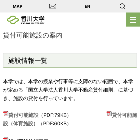
MAP
EN
メ
ニ
ュ
貸付可能施設の案内
ー
を
開
施設情報一覧
く
本学では、本学の授業や行事等に支障のない範囲で、本学
が定める「国立大学法人香川大学不動産貸付細則」に基づ
き、施設の貸付を行っています。
貸付可能施設
（PDF:79KB）
貸付可能施
設（体育施設）
（PDF:60KB）