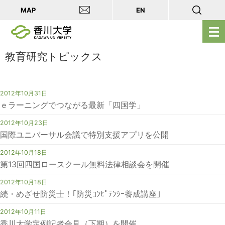
MAP
EN
メ
ニ
ュ
教育研究トピックス
ー
を
2012年10月31日
開
ｅラーニングでつながる最新「四国学」
く
2012年10月23日
国際ユニバーサル会議で特別支援アプリを公開
2012年10月18日
第13回四国ロースクール無料法律相談会を開催
2012年10月18日
続・めざせ防災士！｢防災ｺﾝﾋﾟﾃﾝｼｰ養成講座｣
2012年10月11日
香川大学定例記者会見（下期）を開催