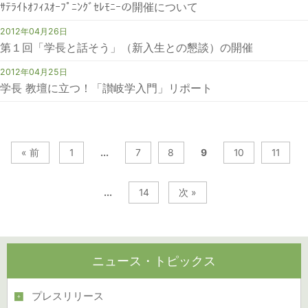
ｻﾃﾗｲﾄｵﾌｨｽｵｰﾌﾟﾆﾝｸﾞｾﾚﾓﾆｰの開催について
2012年04月26日
第１回「学長と話そう」（新入生との懇談）の開催
2012年04月25日
学長 教壇に立つ！「讃岐学入門」リポート
« 前
1
...
7
8
9
10
11
...
14
次 »
ニュース・トピックス
プレスリリース