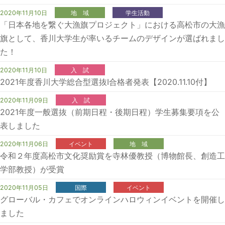
2020年11月10日
地 域
学生活動
「日本各地を繋ぐ大漁旗プロジェクト」における高松市の大漁
旗として、香川大学生が率いるチームのデザインが選ばれまし
た！
2020年11月10日
入 試
2021年度香川大学総合型選抜Ⅰ合格者発表【2020.11.10付】
2020年11月09日
入 試
2021年度一般選抜（前期日程・後期日程）学生募集要項を公
表しました
2020年11月06日
イベント
地 域
令和２年度高松市文化奨励賞を寺林優教授（博物館長、創造工
学部教授）が受賞
2020年11月05日
国際
イベント
グローバル・カフェでオンラインハロウィンイベントを開催し
ました