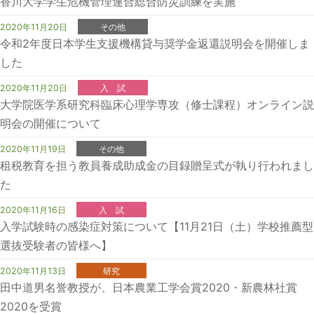
香川大学学生危機管理連合総合防災訓練を実施
2020年11月20日
その他
令和2年度日本学生支援機構貸与奨学金返還説明会を開催しま
した
2020年11月20日
入 試
大学院医学系研究科臨床心理学専攻（修士課程）オンライン説
明会の開催について
2020年11月19日
その他
租税教育を担う教員養成助成金の目録贈呈式が執り行われまし
た
2020年11月16日
入 試
入学試験時の感染症対策について【11月21日（土）学校推薦型
選抜受験者の皆様へ】
2020年11月13日
研究
田中道男名誉教授が、日本農業工学会賞2020・新農林社賞
2020を受賞