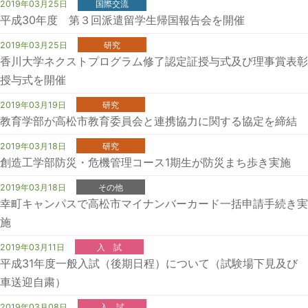
2019年03月25日
国際交流
平成30年度 第３回派遣留学生帰国報告会を開催
2019年03月25日
研究
香川大学ネクストプログラム修了認定証授与式及び理事賞表彰
授与式を開催
2019年03月19日
研究
教育学部が高松市教育委員会と連携協力に関する協定を締結
2019年03月18日
研究
創造工学部防災・危機管理コース1期生が防災まち歩き実施
2019年03月18日
その他
幸町キャンパスで高松市マイナンバーカード一括申請手続き実
施
2019年03月11日
入 試
平成31年度一般入試（後期日程）について（試験場下見及び
車送迎自粛）
2019年03月08日
入 試