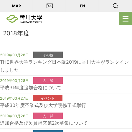
MAP
EN
メ
ニ
ュ
2018年度
ー
を
開
2019年03月28日
その他
THE世界大学ランキング日本版2019に香川大学がランクイン
く
しました
2019年03月28日
入 試
平成31年度追加合格について
2019年03月27日
イベント
平成30年度卒業式及び大学院修了式挙行
2019年03月26日
入 試
追加合格及び欠員補充第2次募集について