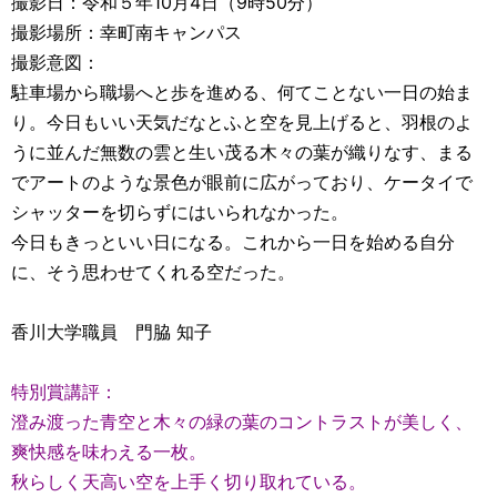
撮影日：令和５年10月4日（9時50分）
撮影場所：幸町南キャンパス
撮影意図：
駐車場から職場へと歩を進める、何てことない一日の始ま
り。今日もいい天気だなとふと空を見上げると、羽根のよ
うに並んだ無数の雲と生い茂る木々の葉が織りなす、まる
でアートのような景色が眼前に広がっており、ケータイで
シャッターを切らずにはいられなかった。
今日もきっといい日になる。これから一日を始める自分
に、そう思わせてくれる空だった。
香川大学職員 門脇 知子
特別賞講評：
澄み渡った青空と木々の緑の葉のコントラストが美しく、
爽快感を味わえる一枚。
秋らしく天高い空を上手く切り取れている。