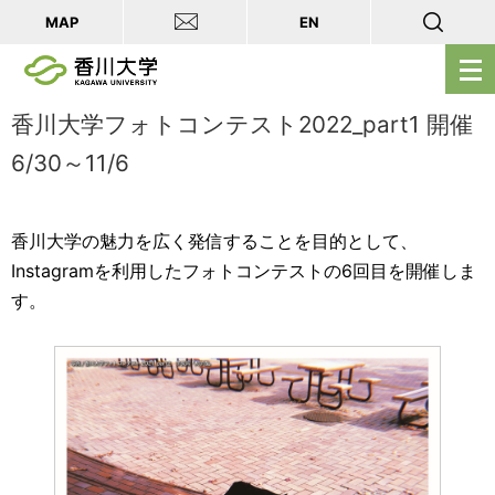
MAP
EN
メ
ニ
ュ
香川大学フォトコンテスト2022_part1 開催
ー
6/30～11/6
を
開
く
香川大学の魅力を広く発信することを目的として、
Instagramを利用したフォトコンテストの6回目を開催しま
す。