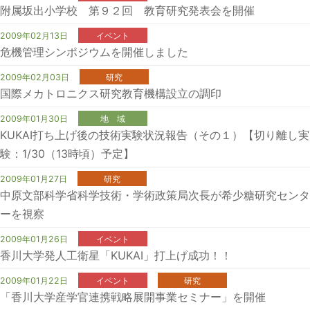
附属坂出小学校 第９２回 教育研究発表会を開催
2009年02月13日
イベント
危機管理シンポジウムを開催しました
2009年02月03日
研究
国際メカトロニクス研究教育機構設立の調印
2009年01月30日
地 域
KUKAI打ち上げ後の技術実験状況報告（その１）【切り離し実
験：1/30（13時頃）予定】
2009年01月27日
研究
中原文部科学省科学技術・学術政策局次長が希少糖研究センタ
ーを視察
2009年01月26日
イベント
香川大学発人工衛星「KUKAI」打上げ成功！！
2009年01月22日
イベント
研究
「香川大学産学官連携戦略展開事業セミナー」を開催