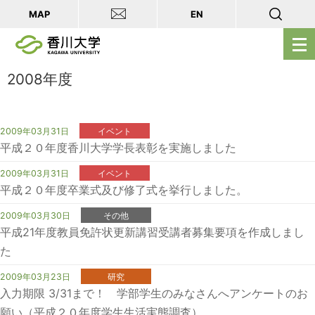
MAP
EN
メ
ニ
ュ
2008年度
ー
を
開
2009年03月31日
イベント
平成２０年度香川大学学長表彰を実施しました
く
2009年03月31日
イベント
平成２０年度卒業式及び修了式を挙行しました。
2009年03月30日
その他
平成21年度教員免許状更新講習受講者募集要項を作成しまし
た
2009年03月23日
研究
入力期限 3/31まで！ 学部学生のみなさんへアンケートのお
願い（平成２０年度学生生活実態調査）