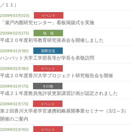
／１１）
2009年03月02日
イベント
「瀬戸内圏研究センター」看板掲揚式を実施
2009年02月27日
地 域
平成２０年度初等教育研究発表会を開催しました
2009年02月18日
国際交流
ハンバット大学工学部長等が学長を表敬訪問
2009年02月18日
イベント
平成２０年度香川大学プロジェクト研究報告会を開催
2009年02月17日
その他
平成２１年度教員免許状更新講習計画が認定されました
2009年02月17日
イベント
第２回香川大学産学官連携戦略展開事業セミナー（3/2～3）
開催のご案内
2009年02月16日
イベント