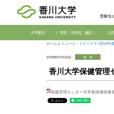
受験生
大学案内
学部・大学院、施設
入試
ホーム
>
ニュース・トピックス-2009年
2009年01月20日
地 域
香川大学保健管理
保健管理センター非常勤保健師募