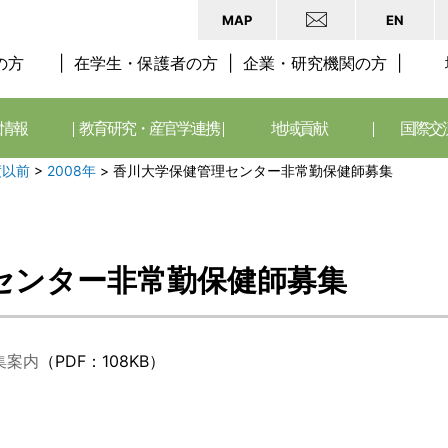
MAP
EN
の方
在学生・保護者の方
企業・研究機関の方
情報
教育研究・産官学連携
地域貢献
国際交
度以前
>
2008年
>
香川大学保健管理センター非常勤保健師募集
センター非常勤保健師募集
集案内
（PDF：108KB）