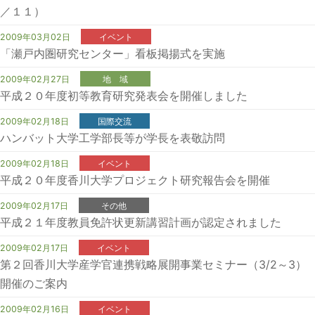
／１１）
2009年03月02日
イベント
「瀬戸内圏研究センター」看板掲揚式を実施
2009年02月27日
地 域
平成２０年度初等教育研究発表会を開催しました
2009年02月18日
国際交流
ハンバット大学工学部長等が学長を表敬訪問
2009年02月18日
イベント
平成２０年度香川大学プロジェクト研究報告会を開催
2009年02月17日
その他
平成２１年度教員免許状更新講習計画が認定されました
2009年02月17日
イベント
第２回香川大学産学官連携戦略展開事業セミナー（3/2～3）
開催のご案内
2009年02月16日
イベント