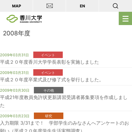
MAP
EN
メ
ニ
ュ
2008年度
ー
を
開
2009年03月31日
イベント
平成２０年度香川大学学長表彰を実施しました
く
2009年03月31日
イベント
平成２０年度卒業式及び修了式を挙行しました。
2009年03月30日
その他
平成21年度教員免許状更新講習受講者募集要項を作成しまし
た
2009年03月23日
研究
入力期限 3/31まで！ 学部学生のみなさんへアンケートのお
願い（平成２０年度学生生活実態調査）