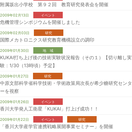
附属坂出小学校 第９２回 教育研究発表会を開催
2009年02月13日
イベント
危機管理シンポジウムを開催しました
2009年02月03日
研究
国際メカトロニクス研究教育機構設立の調印
2009年01月30日
地 域
KUKAI打ち上げ後の技術実験状況報告（その１）【切り離し実
験：1/30（13時頃）予定】
2009年01月27日
研究
中原文部科学省科学技術・学術政策局次長が希少糖研究センタ
ーを視察
2009年01月26日
イベント
香川大学発人工衛星「KUKAI」打上げ成功！！
2009年01月22日
イベント
研究
「香川大学産学官連携戦略展開事業セミナー」を開催