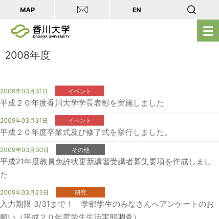
MAP
EN
メ
ニ
ュ
2008年度
ー
を
開
2009年03月31日
イベント
平成２０年度香川大学学長表彰を実施しました
く
2009年03月31日
イベント
平成２０年度卒業式及び修了式を挙行しました。
2009年03月30日
その他
平成21年度教員免許状更新講習受講者募集要項を作成しまし
た
2009年03月23日
研究
入力期限 3/31まで！ 学部学生のみなさんへアンケートのお
願い（平成２０年度学生生活実態調査）