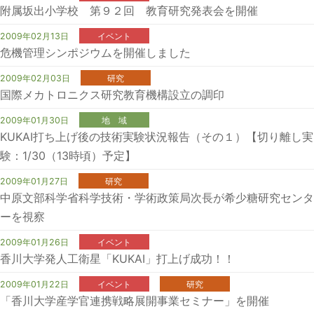
附属坂出小学校 第９２回 教育研究発表会を開催
2009年02月13日
イベント
危機管理シンポジウムを開催しました
2009年02月03日
研究
国際メカトロニクス研究教育機構設立の調印
2009年01月30日
地 域
KUKAI打ち上げ後の技術実験状況報告（その１）【切り離し実
験：1/30（13時頃）予定】
2009年01月27日
研究
中原文部科学省科学技術・学術政策局次長が希少糖研究センタ
ーを視察
2009年01月26日
イベント
香川大学発人工衛星「KUKAI」打上げ成功！！
2009年01月22日
イベント
研究
「香川大学産学官連携戦略展開事業セミナー」を開催