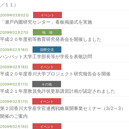
／１１）
2009年03月02日
イベント
「瀬戸内圏研究センター」看板掲揚式を実施
2009年02月27日
地 域
平成２０年度初等教育研究発表会を開催しました
2009年02月18日
国際交流
ハンバット大学工学部長等が学長を表敬訪問
2009年02月18日
イベント
平成２０年度香川大学プロジェクト研究報告会を開催
2009年02月17日
その他
平成２１年度教員免許状更新講習計画が認定されました
2009年02月17日
イベント
第２回香川大学産学官連携戦略展開事業セミナー（3/2～3）
開催のご案内
2009年02月16日
イベント