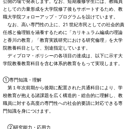
公開の場で発表します。なお、短期履修学生には、教職員
としての力量形成を大学院修了後もサポートするため、教
職大学院フォローアップ・プログラムを設けています。
なお、高い専門性の上に、21 世紀市民としての社会的責
任感と倫理観を涵養するために「カリキュラム編成の理論
と香川の教育」「教育実践研究における研究倫理」を大学
院教養科目として、別途指定しています。
ディプロマ・ポリシーの各項目の達成は、以下に示す大
学院教養教育科目を含む体系的教育をもって実現します。
①専門知識・理解
第１年次前期から後期に配置された共通科目により、学
校教育が抱える諸課題を広く構造的・総合的に理解し、教
職員に対する高度の専門性への社会的要請に対応できる専
門知識を身につけます。
②研究能力・応用力