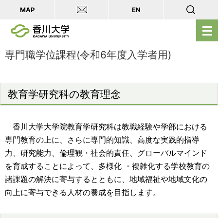
MAP
EN
メ
ニ
ュ
専門職学位課程(令和6年度入学者用)
ー
を
開
教育学研究科の教育理念
く
香川大学大学院教育学研究科は教職経験や学部における
専門教育の上に、さらに専門的知識、高度な実践的指導
力、研究能力、倫理観・社会的責任、グローバルマインド
を育成することによって、多様化 ・複雑化する学校教育の
諸課題の解決に寄与するとともに、地域福祉や地域文化の
向上に寄与できる人材の養成を目指します。