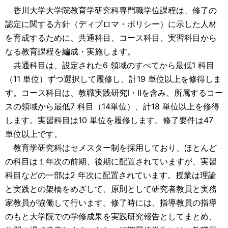
香川大学大学院教育学研究科専門職学位課程は、修了の
認定に関する方針（ディプロマ・ポリシー）に示した人材
を育成するために、共通科目、コース科目、実習科目から
なる教育課程を編成・実施します。
共通科目は、設定された6 領域のすべてから最低1 科目
（11 単位）ずつ選択して履修し、計19 単位以上を修得しま
す。コース科目は、教職実践研究Ⅰ・Ⅱを含み、所属するコー
スの領域から最低7 科目（14単位）、計18 単位以上を修得
します。実習科目は10 単位を履修します。修了要件は47
単位以上です。
教育学研究科はセメスター制を採用しており、ほとんど
の科目は１年次の前期、後期に配置されていますが、実習
科目などの一部は2 年次に配置されています。授業は理論
と実践との架橋をめざして、原則として研究者教員と実務
家教員が協働して行います。修了時には、指導教員の指導
のもと大学院での学修成果を実践研究報告としてまとめ、