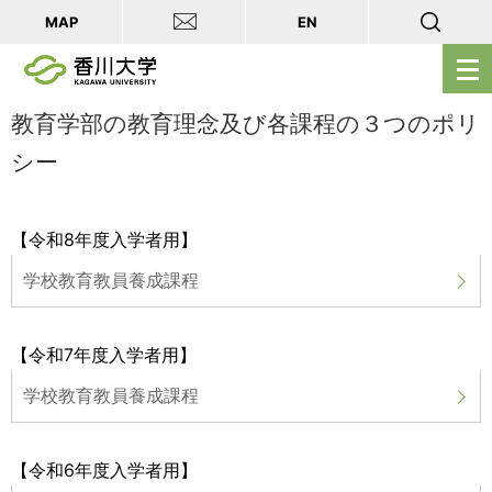
MAP
EN
メ
ニ
ュ
教育学部の教育理念及び各課程の３つのポリ
ー
シー
を
開
く
【令和8年度入学者用】
学校教育教員養成課程
【令和7年度入学者用】
学校教育教員養成課程
【令和6年度入学者用】