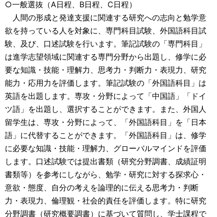
○一般選抜（A日程、B日程、C日程）
人間の形成と発達支援に関連する研究への志向と勉学意
欲を持っている人を対象に、専門科目試験、外国語科目試
験、及び、口述試験を行います。筆記試験の「専門科目」
は進学志望領域に関連する専門分野から出題し、修学に必
要な知識・技能・理解力、思考力・判断力・表現力、研究
能力・応用力を評価します。筆記試験の「外国語科目」は
英語を出題します。専攻・分野によって「中国語」「ドイ
ツ語」を出題し、選択することができます。また、外国人
留学生は、専攻・分野によって、「外国語科目」を「日本
語」に代替することができます。「外国語科目」は、修学
に必要な知識・技能・理解力、グローバルマインドを評価
します。口述試験では提出書類（研究分野調書、成績証明
書類等）を参考にしながら、勉学・研究に対する探求心・
意欲・態度、自分の考えを論理的に伝える思考力・判断
力・表現力、倫理観・社会的責任を評価します。特に研究
分野調書（研究概要調書）に基づいて質問し、学士課程で