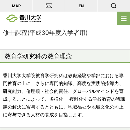
MAP
EN
メ
ニ
ュ
修士課程(平成30年度入学者用)
ー
を
開
教育学研究科の教育理念
く
香川大学大学院教育学研究科は教職経験や学部における専
門教育の上に、さらに専門的知識、高度な実践的指導力、
研究能力、倫理観・社会的責任、グローバルマインドを育
成することによって、多様化 ・複雑化する学校教育の諸課
題の解決に寄与するとともに、地域福祉や地域文化の向上
に寄与できる人材の養成を目指します。