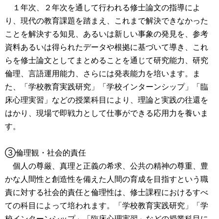
１年次、２年次を通して行われる修士論文の指導によ
り、現代の教育課題を踏まえ、これまで解決できなかった
ことを解決する知見、あるいは新しい事象の発見を、参考
資料あるいは得られたデータや根拠に基づいて導き、これ
らを修士論文としてまとめることを通じて研究能力、研究
倫理、言語運用能力、さらには発表能力を培います。ま
た、「学校教育実践研究」「学校インターンシップ」「臨
床心理実習」などの授業科目により、理論と実践の往還を
はかり、現場で即戦力として仕事ができる応用力を養いま
す。
③倫理観・社会的責任
個人の尊厳、真理と正義の希求、公共の精神の尊重、豊
かな人間性と創造性を備えた人間の育成を目指すという職
責に対する社会的責任と倫理性は、修士課程におけるすべ
ての科目によって培われます。「学校教育実践研究」「学
校インターンシップ」「臨床心理実習」などの授業科目に