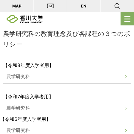
MAP
EN
メ
ニ
ュ
農学研究科の教育理念及び各課程の３つのポ
ー
リシー
を
開
く
【令和8年度入学者用】
農学研究科
【令和7年度入学者用】
農学研究科
【令和6年度入学者用】
農学研究科