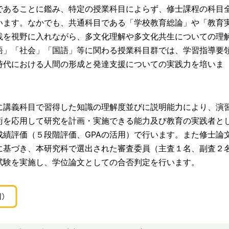
であることに鑑み、特定の授業科目によらず、修士課程の科目
います。なかでも、共通科目である「学校教育総論」や「教育
践を視野に入れながら、多文化理解や多文化共生についての理
語」「社会」「国語」等に関わる授業科目群では、学習指導要
時代における人間の形成と発達支援についての実践力を培いま
講義科目で習得した知識の理解度並びに説明能力により、演
術を応用して研究を計画・実施できる能力及び教育の実践者と
成績評価（５段階評価、GPAの活用）で行います。また修士論
に基づき、本研究科で選出された審査委員（主査１名、副査２
試験を実施し、学位論文としての合否判定を行います。