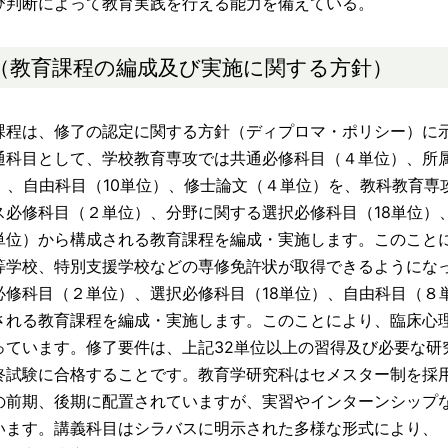
び判断によって教育実践を行える能力を備えている。
（教育課程の編成及び実施に関する方針）
程は、修了の認定に関する方針（ディプロマ・ポリシー）に
通科目として、学校教育専攻では共通必修科目（４単位）、所
）、自由科目（10単位）、修士論文（４単位）を、教科教育専
ス必修科目（２単位）、分野に関する選択必修科目（18単位）
単位）から構成される教育課程を編成・実施します。このこと
等学校、特別支援学校などの専修免許状が取得できるようにな
必修科目（２単位）、選択必修科目（18単位）、自由科目（８
される教育課程を編成・実施します。このことにより、臨床心
っています。修了要件は、上記32単位以上の習得及び必要な研
終試験に合格することです。教育学研究科はセメスター制を採
の前期、後期に配置されていますが、実習やインターンシップ
います。講義科目はシラバスに明示された多様な形式により、