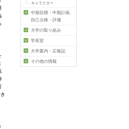
タ
キャラクター
運
中期目標・中期計画、
臨
自己点検・評価
る
大学の取り組み
学長室
大学案内・広報誌
を
その他の情報
ま
践
師
哲
でき
き