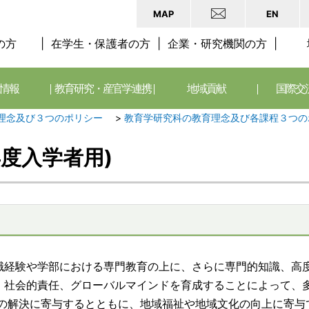
MAP
EN
の方
在学生・保護者の方
企業・研究機関の方
情報
教育研究・産官学連携
地域貢献
国際交
理念及び３つのポリシー
>
教育学研究科の教育理念及び各課程３つの
年度入学者用)
経験や学部における専門教育の上に、さらに専門的知識、高
・社会的責任、グローバルマインドを育成することによって、
題の解決に寄与するとともに、地域福祉や地域文化の向上に寄与