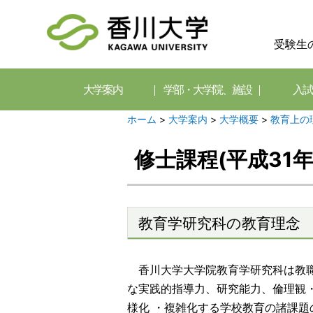
受験生
大学案内
学部・大学院、施設
入試
ホーム
>
大学案内
>
大学概要
>
教育上の
修士課程(平成31
教育学研究科の教育理念
香川大学大学院教育学研究科は教職
な実践的指導力、研究能力、倫理観
様化 ・複雑化する学校教育の諸課