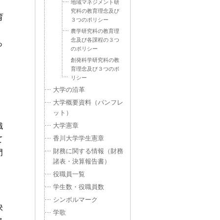
地域マネジメント研
究科の教育理念及び
育
３つのポリシー
農学研究科の教育理
念及び各課程の３つ
っ
のポリシー
創発科学研究科の教
育理念及び３つのポ
リシー
大学の沿革
大学概要資料（パンフレ
ット）
識
大学憲章
て
香川大学学生憲章
門
財務に関する情報（財務
諸表・決算報告書）
役職員一覧
学生数・役職員数
シンボルマーク
決
学歌