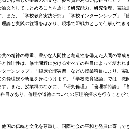
あるいは新しい事象の発見を、参考資料あるいは得られたデー
士論文としてまとめることを通じて研究能力、研究倫理、言語
す。また、「学校教育実践研究」「学校インターンシップ」「
、理論と実践の往還をはかり、現場で即戦力として仕事ができ
共の精神の尊重、豊かな人間性と創造性を備えた人間の育成
任と倫理性は、修士課程におけるすべての科目によって培われ
ンターンシップ」「臨床心理実習」などの授業科目により、実
ての倫理観や態度を身につけます。「学校教育総論」では、教
ます。また、授業群のなかに、「研究倫理」「倫理学特論」「
の科目があり、倫理や道徳についての原理的探求を行うことが
他国の伝統と文化を尊重し、国際社会の平和と発展に寄与で