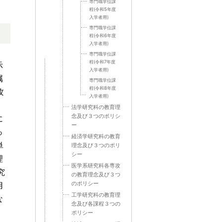
専門職学位課
程(令和5年度
入学者用)
専門職学位課
程(令和6年度
入学者用)
専門職学位課
程(令和7年度
示
入学者用)
属
専門職学位課
程(令和8年度
攻
入学者用)
、
法学研究科の教育理
念及び３つのポリシ
に
ー
っ
経済学研究科の教育
単
理念及び３つのポリ
シー
理
医学系研究科各専攻
究
の教育理念及び３つ
のポリシー
用
工学研究科の教育理
な
念及び各課程３つの
ポリシー