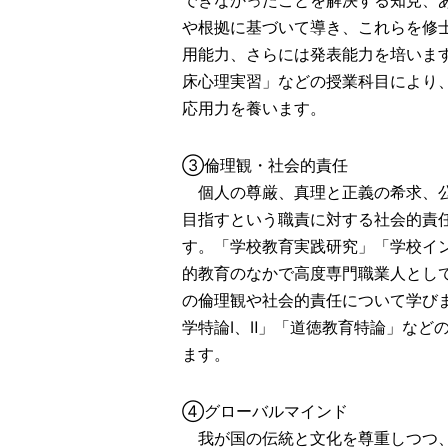
できなかったことを解決する知見、
や根拠に基づいて導き、これらを修
用能力、さらには発表能力を培いま
床心理実習」などの授業科目により
応用力を養います。
③倫理観・社会的責任
個人の尊厳、真理と正義の希求、公
目指すという職責に対する社会的責
す。「学校教育実践研究」「学校イ
的教育のなかで高度専門職業人とし
の倫理観や社会的責任について学び
学特論Ⅰ、Ⅱ」「道徳教育特論」など
ます。
④グローバルマインド
我が国の伝統と文化を尊重しつつ、