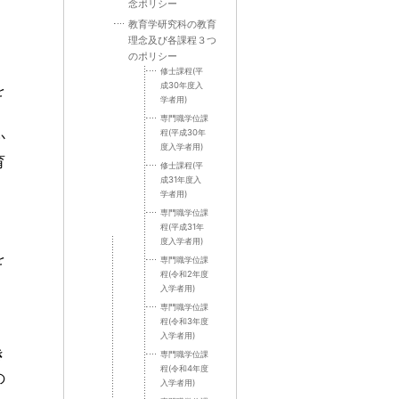
念ポリシー
教育学研究科の教育
理念及び各課程３つ
のポリシー
修士課程(平
を
成30年度入
学者用)
専門職学位課
程(平成30年
か
度入学者用)
育
修士課程(平
成31年度入
学者用)
専門職学位課
程(平成31年
度入学者用)
を
専門職学位課
程(令和2年度
入学者用)
専門職学位課
程(令和3年度
入学者用)
き
専門職学位課
程(令和4年度
の
入学者用)