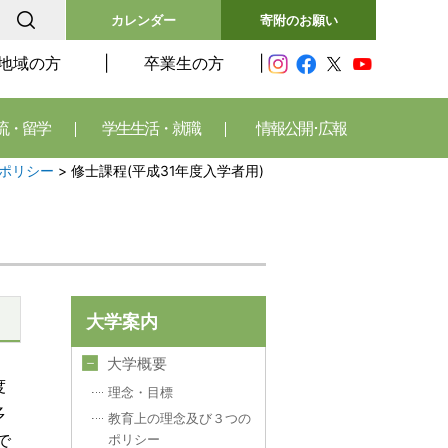
カレンダー
寄附のお願い
地域の方
卒業生の方
流・留学
学生生活・就職
情報公開･広報
ポリシー
>
修士課程(平成31年度入学者用)
大学案内
大学概要
度
理念・目標
多
教育上の理念及び３つの
で
ポリシー