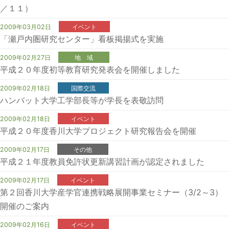
／１１）
2009年03月02日
イベント
「瀬戸内圏研究センター」看板掲揚式を実施
2009年02月27日
地 域
平成２０年度初等教育研究発表会を開催しました
2009年02月18日
国際交流
ハンバット大学工学部長等が学長を表敬訪問
2009年02月18日
イベント
平成２０年度香川大学プロジェクト研究報告会を開催
2009年02月17日
その他
平成２１年度教員免許状更新講習計画が認定されました
2009年02月17日
イベント
第２回香川大学産学官連携戦略展開事業セミナー（3/2～3）
開催のご案内
2009年02月16日
イベント