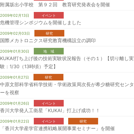
附属坂出小学校 第９２回 教育研究発表会を開催
2009年02月13日
イベント
危機管理シンポジウムを開催しました
2009年02月03日
研究
国際メカトロニクス研究教育機構設立の調印
2009年01月30日
地 域
KUKAI打ち上げ後の技術実験状況報告（その１）【切り離し実
験：1/30（13時頃）予定】
2009年01月27日
研究
中原文部科学省科学技術・学術政策局次長が希少糖研究センタ
ーを視察
2009年01月26日
イベント
香川大学発人工衛星「KUKAI」打上げ成功！！
2009年01月22日
イベント
研究
「香川大学産学官連携戦略展開事業セミナー」を開催