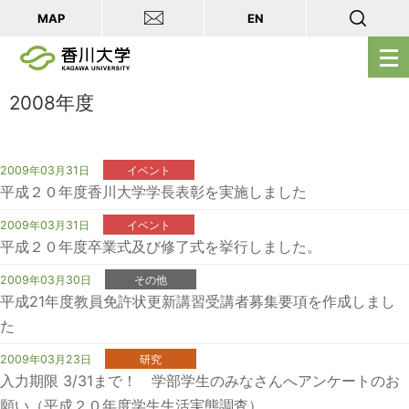
MAP
EN
メ
ニ
ュ
2008年度
ー
を
開
2009年03月31日
イベント
平成２０年度香川大学学長表彰を実施しました
く
2009年03月31日
イベント
平成２０年度卒業式及び修了式を挙行しました。
2009年03月30日
その他
平成21年度教員免許状更新講習受講者募集要項を作成しまし
た
2009年03月23日
研究
入力期限 3/31まで！ 学部学生のみなさんへアンケートのお
願い（平成２０年度学生生活実態調査）