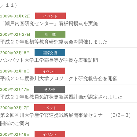
／１１）
2009年03月02日
イベント
「瀬戸内圏研究センター」看板掲揚式を実施
2009年02月27日
地 域
平成２０年度初等教育研究発表会を開催しました
2009年02月18日
国際交流
ハンバット大学工学部長等が学長を表敬訪問
2009年02月18日
イベント
平成２０年度香川大学プロジェクト研究報告会を開催
2009年02月17日
その他
平成２１年度教員免許状更新講習計画が認定されました
2009年02月17日
イベント
第２回香川大学産学官連携戦略展開事業セミナー（3/2～3）
開催のご案内
2009年02月16日
イベント