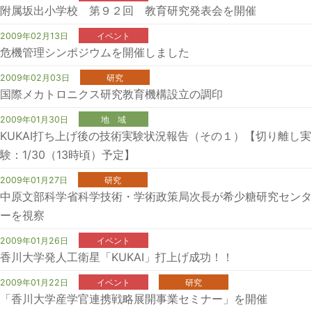
附属坂出小学校 第９２回 教育研究発表会を開催
2009年02月13日
イベント
危機管理シンポジウムを開催しました
2009年02月03日
研究
国際メカトロニクス研究教育機構設立の調印
2009年01月30日
地 域
KUKAI打ち上げ後の技術実験状況報告（その１）【切り離し実
験：1/30（13時頃）予定】
2009年01月27日
研究
中原文部科学省科学技術・学術政策局次長が希少糖研究センタ
ーを視察
2009年01月26日
イベント
香川大学発人工衛星「KUKAI」打上げ成功！！
2009年01月22日
イベント
研究
「香川大学産学官連携戦略展開事業セミナー」を開催