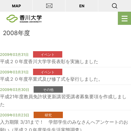
MAP
EN
メ
ニ
ュ
2008年度
ー
を
開
2009年03月31日
イベント
平成２０年度香川大学学長表彰を実施しました
く
2009年03月31日
イベント
平成２０年度卒業式及び修了式を挙行しました。
2009年03月30日
その他
平成21年度教員免許状更新講習受講者募集要項を作成しまし
た
2009年03月23日
研究
入力期限 3/31まで！ 学部学生のみなさんへアンケートのお
願い（平成２０年度学生生活実態調査）