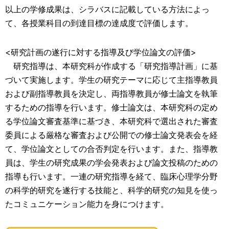
以上の学修成果は、シラバスに記載している⽅法によっ
て、各授業科⽬の到達⽬標の達成度で評価します。
<研究計画の遂⾏に対する指導及び学位論⽂の評価>
研究指導は、本研究科が作成する「研究指導計画」に基
づいて実施します。学⽣の研究テーマに応じて主指導教員
および副指導教員を決定し、両指導教員が修⼠論⽂を執筆
するための指導を⾏います。修⼠論⽂は、本研究科の定め
る学位論⽂審査基準に基づき、本研究科で選出された審査
委員による厳格な審査および公開での修⼠論⽂発表会を経
て、学位論⽂としての合否判定を⾏います。また、指導教
員は、学⽣の研究成果の学会発表および論⽂投稿のための
指導も⾏います。⼀連の研究指導を経て、臨床⼼理学分野
の科学的研究を遂⾏する技能と、科学的研究の知⾒を使っ
たコミュニケーション能⼒を⾝につけます。