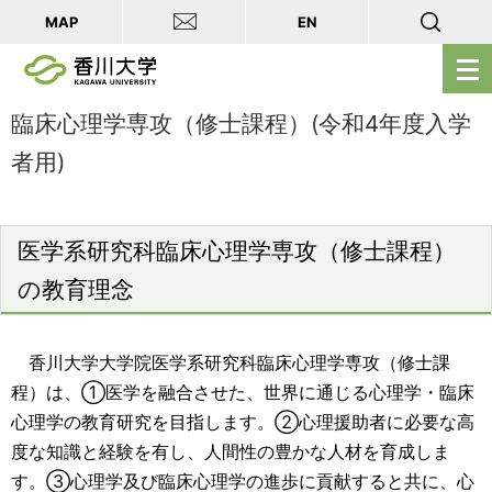
MAP
EN
メ
ニ
ュ
臨床心理学専攻（修士課程）(令和4年度入学
ー
者用)
を
開
く
医学系研究科臨床心理学専攻（修士課程）
の教育理念
香川大学大学院医学系研究科臨床心理学専攻（修士課
程）は、①医学を融合させた、世界に通じる心理学・臨床
心理学の教育研究を目指します。②心理援助者に必要な高
度な知識と経験を有し、人間性の豊かな人材を育成しま
す。③心理学及び臨床心理学の進歩に貢献すると共に、心