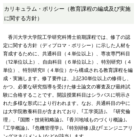
カリキュラム・ポリシー（教育課程の編成及び実施
に関する方針）
香川大学大学院工学研究科博士前期課程では、修了の認
定に関する方針（ディプロマ・ポリシー）に示した人材を
育成するために、共通科目（４単位以上）、専攻専門科目
（12単位以上）、自由科目（６単位以上）、特別研究Ⅰ（４
単位）、特別研究Ⅱ（４単位）から構成される教育課程を編
成・実施します。修了要件は、上記30単位以上の修得し、
かつ、必要な研究指導を受けた修士論文の審査及び最終試
験に合格することです。開設授業科目はシラバスに明示さ
れた多様な形式により行われます。なお、共通科目の中に
は大学院教養科目が含まれており、｢工学英語｣、「研究倫
理」、｢国際・技術戦略論｣、｢香川地域ものづくり概論｣、
｢工学概論｣、｢危機管理学｣、｢特別研修｣及び｢エンジニアリ
ングマネジメント｣などが該当します。