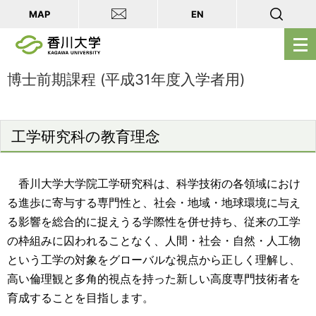
MAP
EN
メ
ニ
ュ
博士前期課程 (平成31年度入学者用)
ー
を
開
工学研究科の教育理念
く
香川大学大学院工学研究科は、科学技術の各領域におけ
る進歩に寄与する専門性と、社会・地域・地球環境に与え
る影響を総合的に捉えうる学際性を併せ持ち、従来の工学
の枠組みに囚われることなく、人間・社会・自然・人工物
という工学の対象をグローバルな視点から正しく理解し、
高い倫理観と多角的視点を持った新しい高度専門技術者を
育成することを目指します。