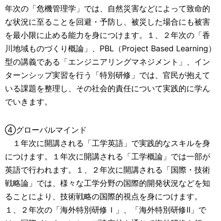
年次の「危機管理学」では、自然災害などによって致命的
な状況に至ることを回避・予防し、被災した場合にも被害
を最小限に止める能力を身につけます。１、２年次の「香
川地域ものづくり概論」、PBL（Project Based Learning）
型の講義である「エンジニアリングマネジメント」、イン
ターンシップ実習を行う「特別研修」では、官民が抱えて
いる課題を整理し、その社会的責任について実践的に学ん
でいきます。
④グローバルマインド
１年次に開講される「工学英語」で実践的なスキルを身
につけます。１年次に開講される「工学概論」では一部が
英語で行われます。１、２年次に開講される「国際・技術
戦略論」では、様々な工学分野の国際的開発状況などを知
ることにより、技術戦略の国際的視点を身につけます。
１、２年次の「海外特別研修Ｉ」、「海外特別研修Ⅱ」で