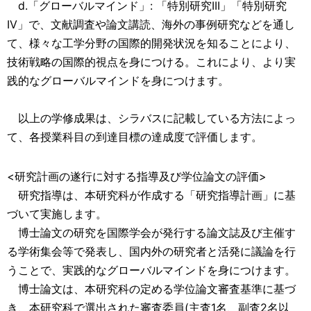
d.「グローバルマインド」: 「特別研究III」「特別研究
IV」で、文献調査や論文講読、海外の事例研究などを通し
て、様々な工学分野の国際的開発状況を知ることにより、
技術戦略の国際的視点を身につける。これにより、より実
践的なグローバルマインドを身につけます。
以上の学修成果は、シラバスに記載している方法によっ
て、各授業科目の到達目標の達成度で評価します。
<研究計画の遂行に対する指導及び学位論文の評価>
研究指導は、本研究科が作成する「研究指導計画」に基
づいて実施します。
博士論文の研究を国際学会が発行する論文誌及び主催す
る学術集会等で発表し、国内外の研究者と活発に議論を行
うことで、実践的なグローバルマインドを身につけます。
博士論文は、本研究科の定める学位論文審査基準に基づ
き、本研究科で選出された審査委員(主査1名、副査2名以