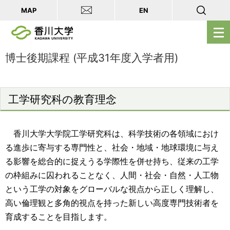
MAP
EN
メ
ニ
ュ
博士後期課程 (平成31年度入学者用)
ー
を
開
工学研究科の教育理念
く
香川大学大学院工学研究科は、科学技術の各領域におけ
る進歩に寄与する専門性と、社会・地域・地球環境に与え
る影響を総合的に捉えうる学際性を併せ持ち、従来の工学
の枠組みに囚われることなく、人間・社会・自然・人工物
という工学の対象をグローバルな視点から正しく理解し、
高い倫理観と多角的視点を持った新しい高度専門技術者を
育成することを目指します。