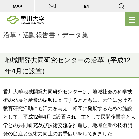
MAP
EN
メ
ニ
ュ
沿革・活動報告書・データ集
ー
を
開
地域開発共同研究センターの沿革（平成12
く
年4月に設置）
香川大学地域開発共同研究センターは、地域社会の科学技
術の発展と産業の振興に寄与するとともに、大学における
教育研究活動にも活力を与え、相互に発展するための施設
として、平成12年4月に設置され、主として民間企業等と大
学との共同研究及び技術交流を推進し、地域企業の技術開
発の促進と技術力向上のお手伝いをしてきました。