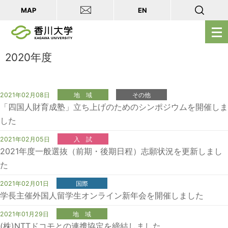
MAP
EN
メ
ニ
ュ
2020年度
ー
を
開
2021年02月08日
地 域
その他
「四国人財育成塾」立ち上げのためのシンポジウムを開催しま
く
した
2021年02月05日
入 試
2021年度一般選抜（前期・後期日程）志願状況を更新しまし
た
2021年02月01日
国際
学長主催外国人留学生オンライン新年会を開催しました
2021年01月29日
地 域
(株)NTTドコモとの連携協定を締結しました