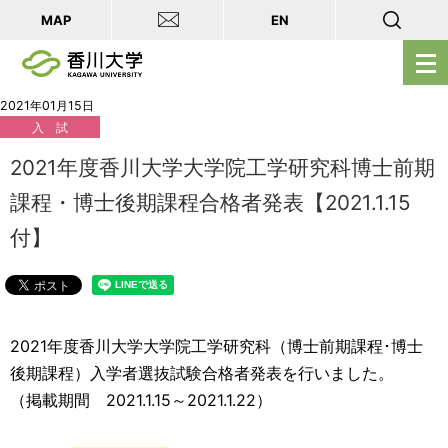
MAP
EN
メ
ニ
ュ
2021年01月15日
入 試
ー
を
2021年度香川大学大学院工学研究科博士前期
開
課程・博士後期課程合格者発表【2021.1.15
く
付】
2021年度香川大学大学院工学研究科（博士前期課程･博士
後期課程）入学者選抜試験合格者発表を行いました。
（掲載期間 2021.1.15～2021.1.22）