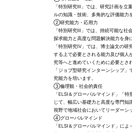
「特別研究Ⅲ」では、研究計画を立
ルの知識・技術、多角的な評価能力
②研究能力・応用力
「特別研究Ⅲ」では、持続可能な社
探求能力と高度な問題解決能力を身
「特別研究Ⅳ」では、博士論文の研
する上で必要とされる能力及び個人
究等へと進めていくために必要とさ
「ジョブ型研究インターンシップ」
究能力を培います。
③倫理観・社会的責任
「ELSI＆グローバルマインド」「
じて、幅広い基礎力と高度な専門知
視野で地域社会においてリーダーシ
④グローバルマインド
「ELSI＆グローバルマインド」に