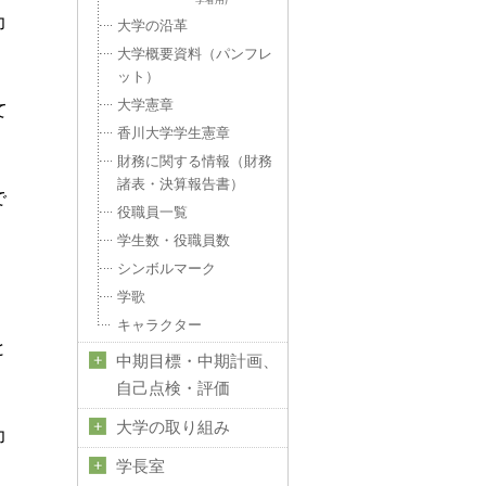
力
大学の沿革
大学概要資料（パンフレ
ット）
大学憲章
て
香川大学学生憲章
財務に関する情報（財務
諸表・決算報告書）
で
役職員一覧
学生数・役職員数
シンボルマーク
学歌
キャラクター
と
中期目標・中期計画、
自己点検・評価
大学の取り組み
力
学長室