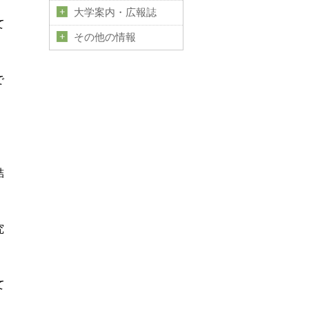
大学案内・広報誌
て
その他の情報
で
結
究
て