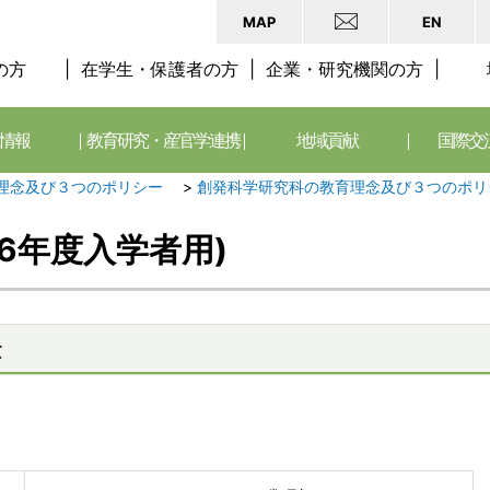
MAP
EN
の方
在学生・保護者の方
企業・研究機関の方
情報
教育研究・産官学連携
地域貢献
国際交
理念及び３つのポリシー
>
創発科学研究科の教育理念及び３つのポリ
6年度入学者用)
念