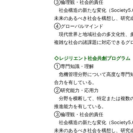
③倫理観・社会的責任
社会構造の新たな変化（Society
未来のあるべき社会を構想し、研究
④グローバルマインド
現代世界と地域社会の多文化性、多
複雑な社会の諸課題に対応できるグ
◇レジリエント社会共創プログラム
①専門知識・理解
危機管理分野について高度な専門知
合力を有している。
②研究能力・応用力
分野を横断して、特定または複数の
推進能力を有している。
③倫理観・社会的責任
社会構造の新たな変化（Society
未来のあるべき社会を構想し、研究