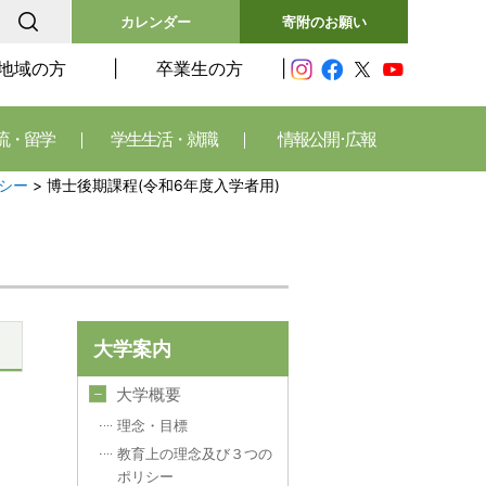
カレンダー
寄附のお願い
地域の方
卒業生の方
流・留学
学生生活・就職
情報公開･広報
シー
>
博士後期課程(令和6年度入学者用)
大学案内
大学概要
理念・目標
教育上の理念及び３つの
ポリシー