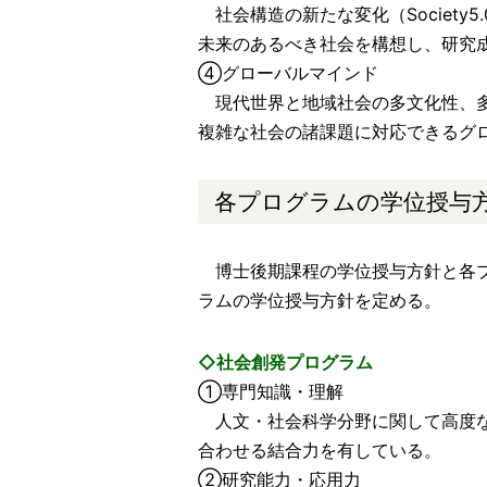
社会構造の新たな変化（Society
未来のあるべき社会を構想し、研究
④グローバルマインド
現代世界と地域社会の多文化性、多
複雑な社会の諸課題に対応できるグ
各プログラムの学位授与
博士後期課程の学位授与方針と各プ
ラムの学位授与方針を定める。
◇社会創発プログラム
①専門知識・理解
人文・社会科学分野に関して高度な
合わせる結合力を有している。
②研究能力・応用力