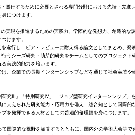
案・遂行するために必要とされる専門分野における先端・先進
を身につけます。
会の実現を推進するための実践力、学際的な発想力、創造的な
につけます。
究を遂行し、ピア・レビューに耐え得る論文としてまとめ、発
が行うシーズ研究・萌芽的研究をチームとしてのプロジェクト
れる実践的能力を培います。
では、企業での⾧期インターンシップなどを通じて社会実装や
特別研究Ⅲ」「特別研究Ⅳ」「ジョブ型研究インターンシップ」
識に支えられた研究能力・応用力を備え、総合知として国際的
ップを発揮できる人材としての普遍的倫理観を身につけます。
よって国際的な視野を涵養するとともに、国内外の学術大会等で