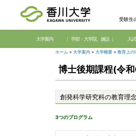
受験生
大学案内
学部・大学院、施設
入試
ホーム
>
大学案内
>
大学概要
>
教育上の
博士後期課程(令和
創発科学研究科の教育理
3つのプログラム