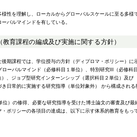
様性を理解し、ローカルからグローバルスケールに至る多様
ローバルマインドを有している。
（教育課程の編成及び実施に関する方針）
後期課程では、学位授与の方針（ディプロマ・ポリシー）に
＆グローバルマインド（必修科目１単位）、特別研究Ⅲ（必修科
位）、ジョブ型研究インターンシップ（選択科目２単位）及び
づき日常的に実施する研究指導（単位対象外） から構成される
 単位）の修得、必要な研究指導を受けた博士論文の審査及び最
マ・ポリシーの各項目の達成は、以下に示す体系的教育をもっ