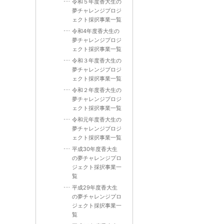
令和５年度香大生の
夢チャレンジプロジ
ェクト採択事業一覧
令和4年度香大生の
夢チャレンジプロジ
ェクト採択事業一覧
令和３年度香大生の
夢チャレンジプロジ
ェクト採択事業一覧
令和２年度香大生の
夢チャレンジプロジ
ェクト採択事業一覧
令和元年度香大生の
夢チャレンジプロジ
ェクト採択事業一覧
平成30年度香大生
の夢チャレンジプロ
ジェクト採択事業一
覧
平成29年度香大生
の夢チャレンジプロ
ジェクト採択事業一
覧