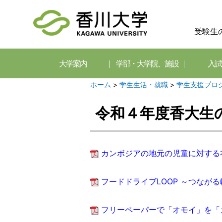
受験生
大学案内
学部・大学院、施設
入試
ホーム
>
学生生活・就職
>
学生支援プロ
令和４年度香大生
カンボジアの地元の児童に対する
フードドライブLOOP ～つなが
フリーペーパーで「オモイ」を「