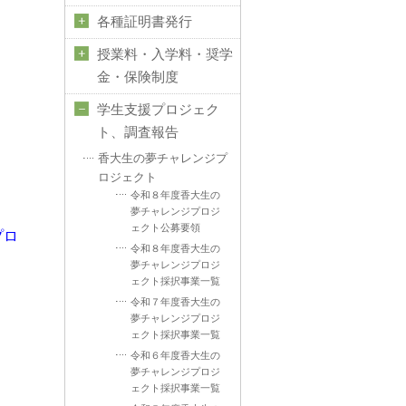
各種証明書発行
授業料・入学料・奨学
金・保険制度
学生支援プロジェク
ト、調査報告
香大生の夢チャレンジプ
ロジェクト
令和８年度香大生の
夢チャレンジプロジ
ェクト公募要領
プロ
令和８年度香大生の
夢チャレンジプロジ
ェクト採択事業一覧
令和７年度香大生の
夢チャレンジプロジ
ェクト採択事業一覧
令和６年度香大生の
夢チャレンジプロジ
ェクト採択事業一覧