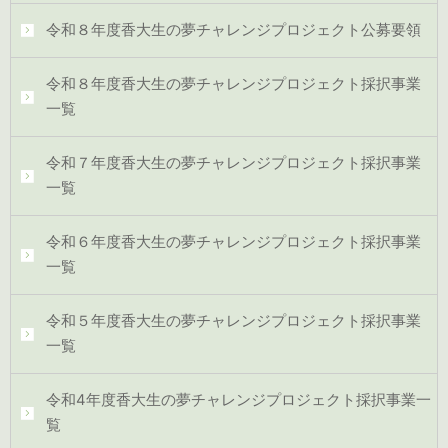
令和８年度香大生の夢チャレンジプロジェクト公募要領
令和８年度香大生の夢チャレンジプロジェクト採択事業
一覧
令和７年度香大生の夢チャレンジプロジェクト採択事業
一覧
令和６年度香大生の夢チャレンジプロジェクト採択事業
一覧
令和５年度香大生の夢チャレンジプロジェクト採択事業
一覧
令和4年度香大生の夢チャレンジプロジェクト採択事業一
覧