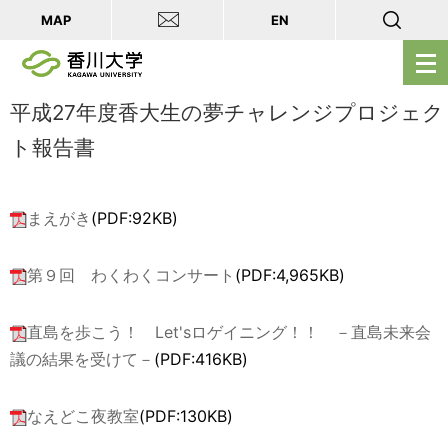
MAP
EN
メ
ニ
ュ
平成27年度香大生の夢チャレンジプロジェク
ー
ト報告書
を
開
く
まえがき
(PDF:92KB)
第９回 わくわくコンサート
(PDF:4,965KB)
直島を歩こう！ Let'sロゲイニング！！ －直島未来会
議の結果を受けて－
(PDF:416KB)
なえどこ夜教室
(PDF:130KB)