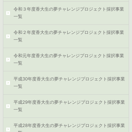
令和３年度香大生の夢チャレンジプロジェクト採択事業
一覧
令和２年度香大生の夢チャレンジプロジェクト採択事業
一覧
令和元年度香大生の夢チャレンジプロジェクト採択事業
一覧
平成30年度香大生の夢チャレンジプロジェクト採択事業
一覧
平成29年度香大生の夢チャレンジプロジェクト採択事業
一覧
平成28年度香大生の夢チャレンジプロジェクト採択事業