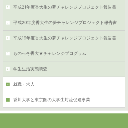
平成21年度香大生の夢チャレンジプロジェクト報告書
平成20年度香大生の夢チャレンジプロジェクト報告書
平成19年度香大生の夢チャレンジプロジェクト報告書
ものっそ香大★チャレンジプログラム
学生生活実態調査
就職・求人
香川大学と東京圏の大学生対流促進事業