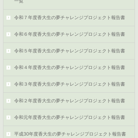
一覧
令和７年度香大生の夢チャレンジプロジェクト報告書
令和６年度香大生の夢チャレンジプロジェクト報告書
令和５年度香大生の夢チャレンジプロジェクト報告書
令和４年度香大生の夢チャレンジプロジェクト報告書
令和３年度香大生の夢チャレンジプロジェクト報告書
令和２年度香大生の夢チャレンジプロジェクト報告書
令和元年度香大生の夢チャレンジプロジェクト報告書
平成30年度香大生の夢チャレンジプロジェクト報告書