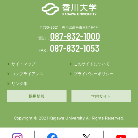
〒760-8521 香川県高松市幸町1番1号
087-832-1000
電話：
087-832-1053
FAX：
サイトマップ
このサイトについて
コンプライアンス
プライバシーポリシー
リンク集
採用情報
学内サイト
Copyright © 2021 Kagawa University All Rights Reserved.