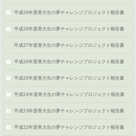
平成29年度香大生の夢チャレンジプロジェクト報告書
平成28年度香大生の夢チャレンジプロジェクト報告書
平成27年度香大生の夢チャレンジプロジェクト報告書
平成26年度香大生の夢チャレンジプロジェクト報告書
平成25年度香大生の夢チャレンジプロジェクト報告書
平成24年度香大生の夢チャレンジプロジェクト報告書
平成23年度香大生の夢チャレンジプロジェクト報告書
平成22年度香大生の夢チャレンジプロジェクト報告書