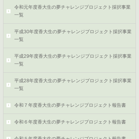
令和元年度香大生の夢チャレンジプロジェクト採択事業
一覧
平成30年度香大生の夢チャレンジプロジェクト採択事業
一覧
平成29年度香大生の夢チャレンジプロジェクト採択事業
一覧
平成28年度香大生の夢チャレンジプロジェクト採択事業
一覧
令和７年度香大生の夢チャレンジプロジェクト報告書
令和６年度香大生の夢チャレンジプロジェクト報告書
令和５年度香大生の夢チャレンジプロジェクト報告書