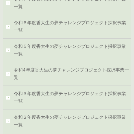
一覧
令和６年度香大生の夢チャレンジプロジェクト採択事業
一覧
令和５年度香大生の夢チャレンジプロジェクト採択事業
一覧
令和4年度香大生の夢チャレンジプロジェクト採択事業一
覧
令和３年度香大生の夢チャレンジプロジェクト採択事業
一覧
令和２年度香大生の夢チャレンジプロジェクト採択事業
一覧