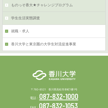
ものっそ香大★チャレンジプログラム
学生生活実態調査
就職・求人
香川大学と東京圏の大学生対流促進事業
〒760-8521 香川県高松市幸町1番1号
087-832-1000
電話：
087-832-1053
FAX：