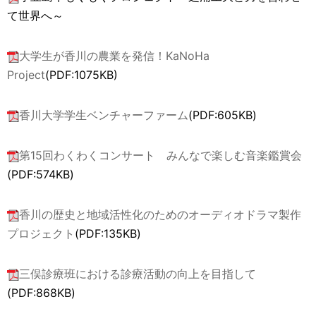
て世界へ～
大学生が香川の農業を発信！KaNoHa
Project
(PDF:1075KB)
香川大学学生ベンチャーファーム
(PDF:605KB)
第15回わくわくコンサート みんなで楽しむ音楽鑑賞会
(PDF:574KB)
香川の歴史と地域活性化のためのオーディオドラマ製作
プロジェクト
(PDF:135KB)
三俣診療班における診療活動の向上を目指して
(PDF:868KB)