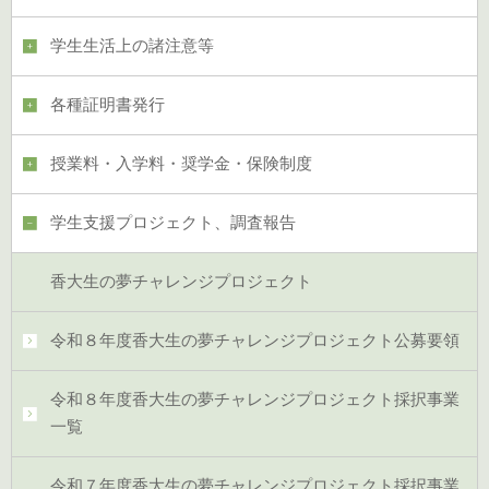
学生生活上の諸注意等
各種証明書発行
授業料・入学料・奨学金・保険制度
学生支援プロジェクト、調査報告
香大生の夢チャレンジプロジェクト
令和８年度香大生の夢チャレンジプロジェクト公募要領
令和８年度香大生の夢チャレンジプロジェクト採択事業
一覧
令和７年度香大生の夢チャレンジプロジェクト採択事業