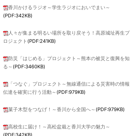
香川かけるラジオ～学生ラジオにおいでまい～
(PDF:342KB)
人々が集まる明るい場所を取り戻そう！高原城址再生プ
ロジェクト
(PDF:241KB)
防災「はじめる」プロジェクト～熊本の被災と復興を知
る～
(PDF:3460KB)
「つなぐ」プロジェクト～無線通信による災害時の情報
伝達を確実に行う活動～
(PDF:979KB)
菓子木型をつなげ！～香川から全国へ～
(PDF:979KB)
高校生に届け！～高松盆栽と香川大学の魅力～
(PDF:342KB)