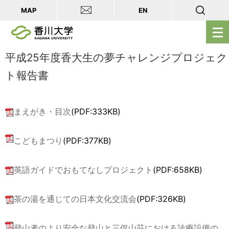
MAP
EN
メ
ニ
ュ
平成25年度香大生の夢チャレンジプロジェク
ー
ト報告書
を
開
く
まえがき・目次
(PDF:333KB)
こどもまつり
(PDF:377KB)
英語ガイドでおもてなしプロジェクト
(PDF:658KB)
茶の湯を通じての日本文化交流会
(PDF:326KB)
登山者のより安全な登山と三俣山荘における診療設備の