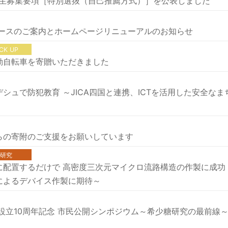
学生募集要項［特別選抜（自己推薦方式）］を公表しました
ベースのご案内とホームページリニューアルのお知らせ
ICK UP
動自転車を寄贈いただきました
ュで防犯教育 ～JICA四国と連携、ICTを活用した安全なま
らの寄附のご支援をお願いしています
研究
に配置するだけで 高密度三次元マイクロ流路構造の作製に成功
によるデバイス作製に期待～
設立10周年記念 市民公開シンポジウム～希少糖研究の最前線