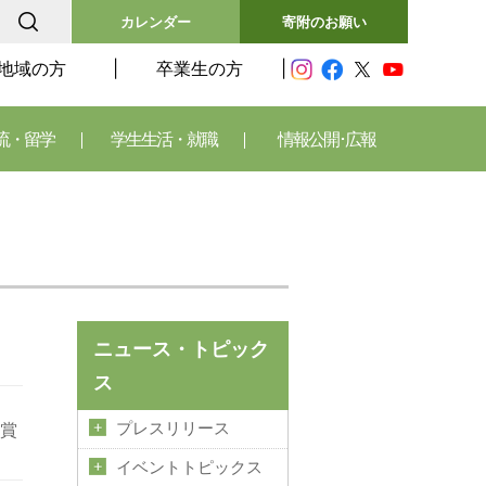
カレンダー
寄附のお願い
地域の方
卒業生の方
流・留学
学生生活・就職
情報公開･広報
ニュース・トピック
ス
術賞
プレスリリース
イベントトピックス