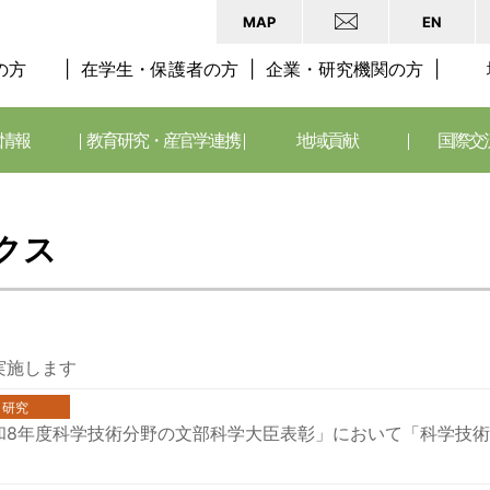
MAP
EN
の方
在学生・保護者の方
企業・研究機関の方
情報
教育研究・産官学連携
地域貢献
国際交
クス
実施します
研究
和8年度科学技術分野の文部科学大臣表彰」において「科学技