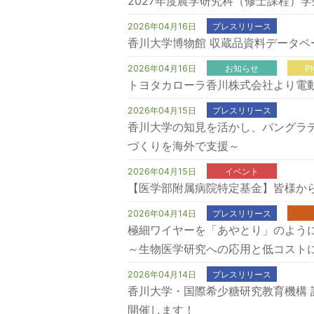
2027年度農学研究科（修士課程）
2026年04月16日
プレスリリース
香川大学博物館 収蔵品資料データ
2026年04月16日
お知らせ
P
トヨタカローラ香川株式会社より電
2026年04月15日
プレスリリース
香川大学の知見を活かし、バングラデシ
づくりを海外で支援～
2026年04月15日
イベント
【医学部附属病院特定基金】皆様か
2026年04月14日
プレスリリース
極細ワイヤーを「あやとり」のよう
～生物医学研究への応用と低コスト
2026年04月14日
プレスリリース
香川大学・国際希少糖研究教育機構 
開催します！