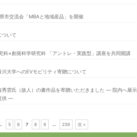
度県市交流会「MBAと地域産品」を開催
について
究科×創発科学研究科 「アントレ・実践型」講座を共同開講
香川大学へのEVモビリティ寄贈について
秀雲氏（故人）の書作品を寄贈いただきました ― 院内へ展示
供 ―
..
5
6
7
8
9
...
239
次 »