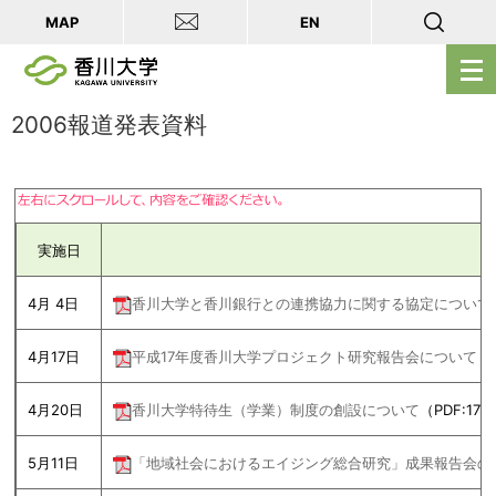
MAP
EN
メ
ニ
ュ
2006報道発表資料
ー
を
開
く
実施日
4月 4日
香川大学と香川銀行との連携協力に関する協定について
4月17日
平成17年度香川大学プロジェクト研究報告会について
（
4月20日
香川大学特待生（学業）制度の創設について
（PDF:17K
5月11日
「
地域社会におけるエイジング総合研究」成果報告会の