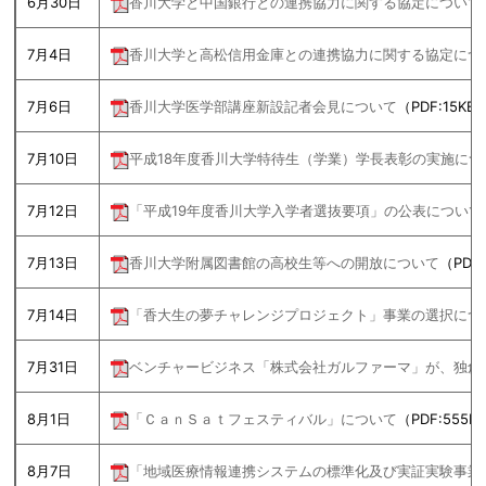
6月30日
香川大学と中国銀行との連携協力に関する協定について
7月4日
香川大学と高松信用金庫との連携協力に関する協定につ
7月6日
香川大学医学部講座新設記者会見について
（PDF:15KB
7月10日
平成18年度香川大学特待生（学業）学長表彰の実施につ
7月12日
「平成19年度香川大学入学者選抜要項」の公表について
7月13日
香川大学附属図書館の高校生等への開放について
（PDF
7月14日
「香大生の夢チャレンジプロジェクト」事業の選択につ
7月31日
ベンチャービジネス「株式会社ガルファーマ」が、独創
8月1日
「ＣａｎＳａｔフェスティバル」について
（PDF:555K
8月7日
「地域医療情報連携システムの標準化及び実証実験事業