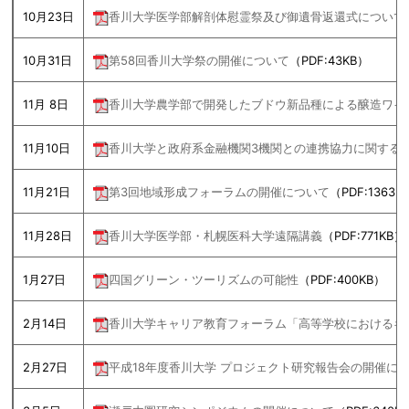
10月23日
香川大学医学部解剖体慰霊祭及び御遺骨返還式について
10月31日
第58回香川大学祭の開催について
（PDF:43KB）
11月 8日
香川大学農学部で開発したブドウ新品種による醸造ワイ
11月10日
香川大学と政府系金融機関3機関との連携協力に関する
11月21日
第3回地域形成フォーラムの開催について
（PDF:1363K
11月28日
香川大学医学部・札幌医科大学遠隔講義
（PDF:771KB）
1月27日
四国グリーン・ツーリズムの可能性
（PDF:400KB）
2月14日
香川大学キャリア教育フォーラム「高等学校におけるキ
2月27日
平成18年度香川大学 プロジェクト研究報告会の開催に