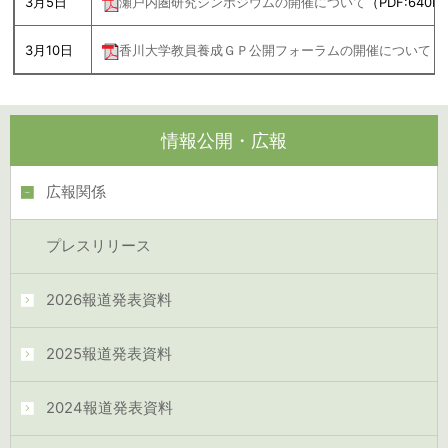
3月5日
瀬戸内圏研究シンポジウムの開催について
（PDF:640K
3月10日
香川大学教員養成ＧＰ公開フォーラムの開催について
（
情報公開・広報
広報関係
プレスリリース
2026報道発表資料
2025報道発表資料
2024報道発表資料