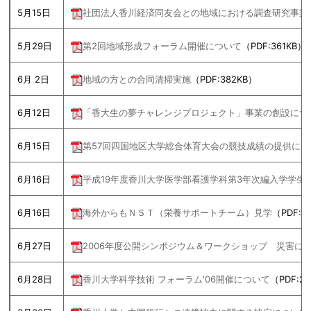
5月15日
社団法人香川経済同友会との地域における調査研究事業
5月29日
第2回地域形成フォーラム開催について
（PDF:361KB）
6月 2日
地域の方との合同清掃実施
（PDF:382KB）
6月12日
「香大生の夢チャレンジプロジェクト」事業の創設につ
6月15日
第57回四国地区大学総合体育大会の競技成績の提供につ
6月16日
平成19年度香川大学医学部看護学科第3年次編入学学生
6月16日
海外からもＮＳＴ（栄養サポートチーム）見学
（PDF:2
6月27日
2006年度公開シンポジウム＆ワークショップ 災害に
6月28日
香川大学科学技術 フォーラム'06開催について
（PDF:2