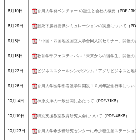
8月10日
香川大学発ベンチャー の誕生と会社の概要
（PDF:13KB
8月29日
脳死下臓器提供シミュレーションの実施について
（PDF:
9月5日
「中国・四国地区国立大学合同入試セミナー」開催のお
9月15日
教育学部フェスティバル「未来からの留学生」開催のご
9月22日
ビジネススクールシンポジウム「アグリビジネスと地域
9月26日
香川大学医学部看護学科開設１０周年記念行事について
10月 4日
神原文庫の一般公開にあたって
（PDF:71KB）
10月19日
特別支援教室教育研究大会について
（PDF:46KB）
10月23日
香川大学希少糖研究センターに希少糖生産ステーション