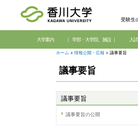
受験生
大学案内
学部・大学院、施設
入試
ホーム
>
情報公開・広報
>
議事要旨
議事要旨
議事要旨
議事要旨の公開