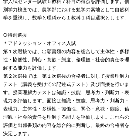
学入試センター試験５教科７科目の得点を評価します。個
別学力検査では、農学部における勉学の素地として自然科
学を重視し、数学と理科から１教科１科目選択とします。
○特別選抜
＊アドミッション・オフィス入試
第１次選抜では、出願書類の内容を総合して主体性・多様
性・協働性、関心・意欲・態度、倫理観・社会的責任を理
解する能力を評価します。
第２次選抜では、第１次選抜の合格者に対して授業理解力
テスト（講義を受けての記述式テスト）及び面接を行いま
す。授業理解力テストは知識・技能、思考力・判断力・表
現力を評価します。面接は知識・技能、思考力・判断力・
表現力、主体性・多様性・協働性、関心・意欲・態度、倫
理観・社会的責任を理解する能力を評価します。これらの
評価と出願書類の内容を総合的に判断し、最終の合格者を
決定します。