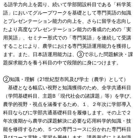
る語学力向上を図り、続いて学部開設科目である「科学英
語」においてグループワークを基礎として専門英語の知識
とプレゼンテーション能力の向上を、さらに留学を志向し
たより高度なプレゼンテーション能力の養成のための「実
用英語」、セミナー形式での「専門英語」を連続して受講
することにより、農学における専門英語運用能力を獲得し
ます。また、日本語運用能力は、③で示した問題解決・課
題探求能力を養う科目の中で段階的に身につけます。
②知識・理解（21世紀型市民及び学士（農学）として）
基礎となる幅広い視野と知識獲得のため、全学共通科目
（学問基礎科目、主題B「現代社会の諸課題」等）を学び、
農学的視野・視点を涵養するため、１、２年次に学部導入
科目ならびに学部共通基礎科目を履修します。その上で２
年次後期から農学の課題解決に必要な応用科学的知識・技
能を修得するため、５つの専門コースに分かれた専門科目
及びコース実験・実習を履修します。講義形式による知識