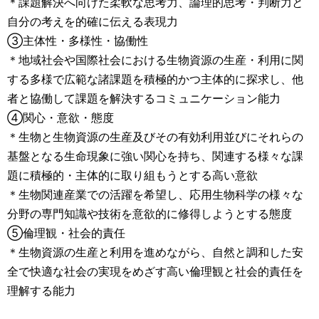
＊課題解決へ向けた柔軟な思考力、論理的思考・判断力と
自分の考えを的確に伝える表現力
③主体性・多様性・協働性
＊地域社会や国際社会における生物資源の生産・利用に関
する多様で広範な諸課題を積極的かつ主体的に探求し、他
者と協働して課題を解決するコミュニケーション能力
④関心・意欲・態度
＊生物と生物資源の生産及びその有効利用並びにそれらの
基盤となる生命現象に強い関心を持ち、関連する様々な課
題に積極的・主体的に取り組もうとする高い意欲
＊生物関連産業での活躍を希望し、応用生物科学の様々な
分野の専門知識や技術を意欲的に修得しようとする態度
⑤倫理観・社会的責任
＊生物資源の生産と利用を進めながら、自然と調和した安
全で快適な社会の実現をめざす高い倫理観と社会的責任を
理解する能力