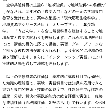
全学共通科目の主題C「地域理解」で地域理解への動機づ
けがなされ、２年次の「農学入門」などの一定の学部専門
教育を受けた上で、高年次配当の「現代応用生物科学」、
地域資源学シリーズ科目（「オリーブ学」、「希少糖
学」、「うどん学」）を含む展開科目を履修することで地
域産業と農学の関わりを理解します。これら地域理解科目
では、講義の目的に応じて講義、実習、グループワークな
ど様々な教授方法が取り入れられ、より実践的に地域の課
題を理解します。さらに「インターンシップ実習」により
実践的活動を通して地域を理解します。
以上の学修成果の評価は、基本的に講義科目では修得し
た知識の理解度で、実験・実習科目では知識を応用できる
能力と専門的技術・技能の習熟度で、課題研究では課題の
設定、分析、解決の実践的能力の総合評価で実施し、厳格
な成績評価（５段階評価、GPAの活用）で行います。令和4