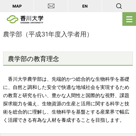
MAP
EN
メ
ニ
ュ
農学部（平成31年度入学者用）
ー
を
開
農学部の教育理念
く
香川大学農学部は、先端的かつ総合的な生物科学を基礎
に、自然と調和した安全で快適な地域社会を実現するため
の教育と研究を行い、豊かな人間性と国際的な視野、課題
探求能力を備え、生物資源の生産と活用に関する科学と技
術を総合的に理解し、生物科学を基盤とする産業界で幅広
く活躍できる有為な人材を養成することを目指します。