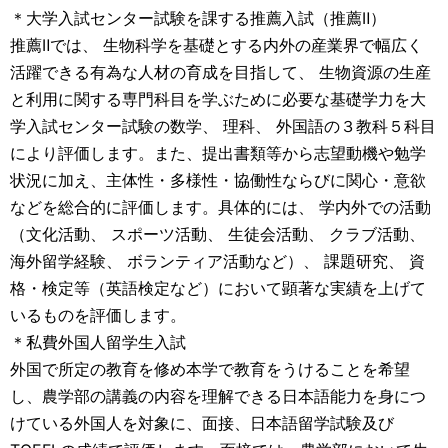
＊大学入試センター試験を課する推薦入試（推薦Ⅱ）
推薦Ⅱでは、 生物科学を基礎とする内外の産業界で幅広く
活躍できる有為な人材の育成を目指して、 生物資源の生産
と利用に関する専門科目を学ぶために必要な基礎学力を大
学入試センター試験の数学、 理科、 外国語の３教科５科目
により評価します。また、提出書類等から志望動機や勉学
状況に加え、主体性・多様性・協働性ならびに関心・意欲
などを総合的に評価します。具体的には、 学内外での活動
（文化活動、 スポーツ活動、 生徒会活動、 クラブ活動、
海外留学経験、 ボランティア活動など）、 課題研究、 資
格・検定等（英語検定など）において顕著な実績を上げて
いるものを評価します。
＊私費外国人留学生入試
外国で所定の教育を修め本学で教育をうけることを希望
し、農学部の講義の内容を理解できる日本語能力を身につ
けている外国人を対象に、面接、日本語留学試験及び