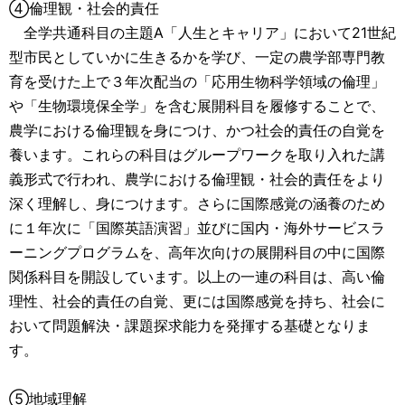
④倫理観・社会的責任
全学共通科目の主題A「人生とキャリア」において21世紀
型市民としていかに生きるかを学び、一定の農学部専門教
育を受けた上で３年次配当の「応用生物科学領域の倫理」
や「生物環境保全学」を含む展開科目を履修することで、
農学における倫理観を身につけ、かつ社会的責任の自覚を
養います。これらの科目はグループワークを取り入れた講
義形式で行われ、農学における倫理観・社会的責任をより
深く理解し、身につけます。さらに国際感覚の涵養のため
に１年次に「国際英語演習」並びに国内・海外サービスラ
ーニングプログラムを、高年次向けの展開科目の中に国際
関係科目を開設しています。以上の一連の科目は、高い倫
理性、社会的責任の自覚、更には国際感覚を持ち、社会に
おいて問題解決・課題探求能力を発揮する基礎となりま
す。
⑤地域理解