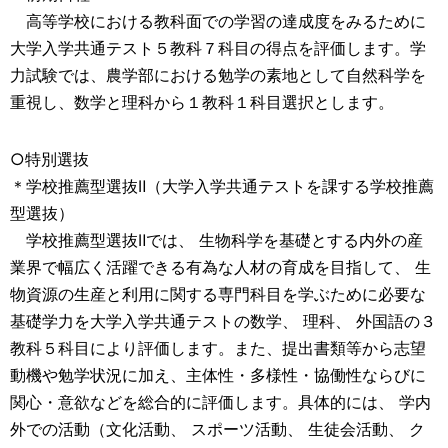
高等学校における教科面での学習の達成度をみるために
大学入学共通テスト５教科７科目の得点を評価します。学
力試験では、農学部における勉学の素地として自然科学を
重視し、数学と理科から１教科１科目選択とします。
○特別選抜
＊学校推薦型選抜Ⅱ（大学入学共通テストを課する学校推薦
型選抜）
学校推薦型選抜Ⅱでは、 生物科学を基礎とする内外の産
業界で幅広く活躍できる有為な人材の育成を目指して、 生
物資源の生産と利用に関する専門科目を学ぶために必要な
基礎学力を大学入学共通テストの数学、 理科、 外国語の３
教科５科目により評価します。また、提出書類等から志望
動機や勉学状況に加え、主体性・多様性・協働性ならびに
関心・意欲などを総合的に評価します。具体的には、 学内
外での活動（文化活動、 スポーツ活動、 生徒会活動、 ク