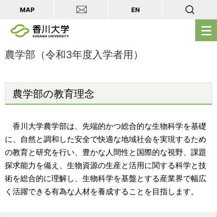
MAP
EN
メ
ニ
ュ
農学部（令和3年度入学者用）
ー
を
開
農学部の教育理念
く
香川大学農学部は、先端的かつ総合的な生物科学を基礎
に、自然と調和した安全で快適な地域社会を実現するため
の教育と研究を行い、豊かな人間性と国際的な視野、課題
探求能力を備え、生物資源の生産と活用に関する科学と技
術を総合的に理解し、生物科学を基盤とする産業界で幅広
く活躍できる有為な人材を養成することを目指します。