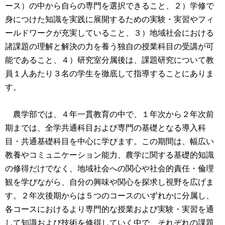
ース）の中から自らの専門を選択できること、２）学修で
身につけた知識を実践に展開するための実験・実習やフィ
ールドワークが充実していること、３）地域社会における
諸課題の理解と解決の力を養う独自の授業科目の受講が可
能であること、４）研究室分属後は、課題研究について教
員１人あたり３名の学生を徹底して指導することにありま
す。
農学部では、４年一貫教育の中で、１年次から２年次前
期までは、全学共通科目および専門の基礎となる導入科
目・共通基礎科目を中心に学びます。この期間は、幅広い
教養やコミュニケーション能力、農学に関する基礎的知識
の修得だけでなく、地域社会への関心や社会的責任・倫理
観を学びながら、自分の興味や関心を探求し視野を広げま
す。２年次後期からは５つのコースのいずれかに分属し、
各コースにおけるより専門的な授業および実験・実習を通
して知識および技術を修得していく中で、それぞれの課題