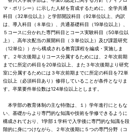
香川大学農学部は、卒業の認定に関する方針（ディプロ
マ・ポリシー）に示した人材を育成するために、全学共通
科目（32単位以上）と学部開設科目（92単位以上、内訳
は、導入科目（８単位）、共通基礎科目（19単位以上）、
５コースに分かれた専門科目とコース実験科目（50単位以
上）、高年次配当の展開科目（３単位以上）及び課題研究
（12単位））から構成される教育課程を編成・実施しま
す。２年次後期よりコース分属するためには、２年次前期
までに所定の科目を20単位以上、また３年次後期より研究
室に分属するためには３年次前期までに所定の科目を72単
位以上（必須科目あり）修得していることが条件となりま
す。卒業要件単位数は124単位以上とします。
本学部の教育体制の主な特徴は、１）学年進行にともな
い、基礎からより専門的な知識や技術を学修できるように
構成されており、1学部１学科で入学後に専門的な知識を段
階的に身につけながら、２年次後期に５つの専門分野（コ