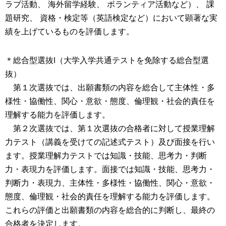
ラブ活動、 海外留学経験、 ボランティア活動など）、 課
題研究、 資格・検定等（英語検定など）において顕著な実
績を上げているものを評価します。
＊総合型選抜Ⅰ（大学入学共通テストを免除する総合型選
抜）
第１次選抜では、出願書類の内容を総合して主体性・多
様性・協働性、関心・意欲・態度、倫理観・社会的責任を
理解する能力を評価します。
第２次選抜では、第１次選抜の合格者に対して授業理解
力テスト（講義を受けての記述式テスト）及び面接を行い
ます。授業理解力テストでは知識・技能、思考力・判断
力・表現力を評価します。面接では知識・技能、思考力・
判断力・表現力、主体性・多様性・協働性、関心・意欲・
態度、倫理観・社会的責任を理解する能力を評価します。
これらの評価と出願書類の内容を総合的に判断し、最終の
合格者を決定します。