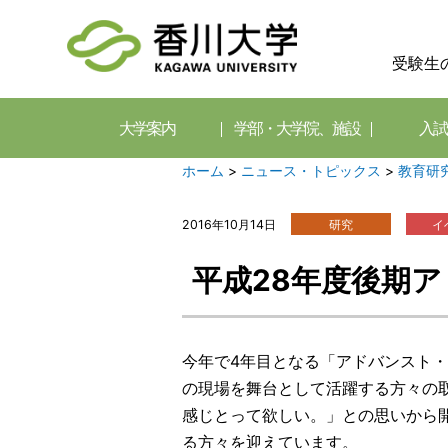
受験生
大学案内
学部・大学院、施設
入試
ホーム
>
ニュース・トピックス
>
教育研
2016年10月14日
研究
イ
平成28年度後期
今年で4年目となる「アドバンスト
の現場を舞台として活躍する方々の
感じとって欲しい。」との思いから
る方々を迎えています。