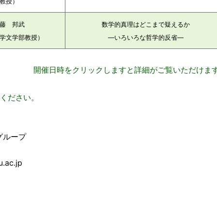
教授）
藤 邦武
数学的真理はどこまで疑えるか
学文学部教授
）
—いろいろな哲学的反省
—
開催日時をクリックしますと詳細がご覧いただけま
用ください。
グループ
.ac.jp
）