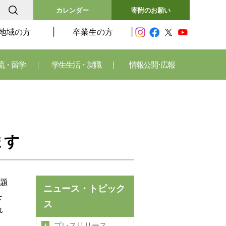
カレンダー
寄附のお願い
地域の方
卒業生の方
流・留学
学生生活・就職
情報公開･広報
ます
問題
ニュース・トピック
を
ス
れ
プレスリリース