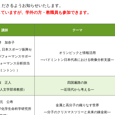
くださるようお知らせいたします。
していますが、学外の方・教職員も参加できます。
講師
テーマ
野 加奈子
 日本スポーツ振興セ
オリンピックと情報活用
パフォーマンスサポー
—
バドミントン日本代表における映像分析支援
—
ォーマンス分析担当
ミントン））
森 正人
四国遍路の旅
人文学部准教授
）
—近現代から考える
—
元 公寿
金属と高分子の織りなす世界
学化学生命科学研究所
—
分子のクリスマスツリーと未来の錬金術
—