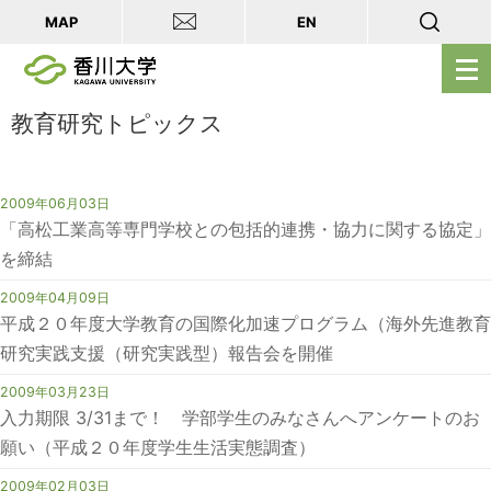
MAP
EN
メ
ニ
ュ
教育研究トピックス
ー
を
2009年06月03日
開
「高松工業高等専門学校との包括的連携・協力に関する協定」
く
を締結
2009年04月09日
平成２０年度大学教育の国際化加速プログラム（海外先進教育
研究実践支援（研究実践型）報告会を開催
2009年03月23日
入力期限 3/31まで！ 学部学生のみなさんへアンケートのお
願い（平成２０年度学生生活実態調査）
2009年02月03日