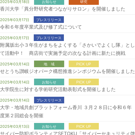
2025年03月18日
お知らせ
研究
香川大学「異分野研究者つながりサロン」を開催しました
2025年03月17日
プレスリリース
令和６年度卒業式及び修了式について
2025年03月17日
プレスリリース
附属坂出小３年生がまちをよくする「さかいでよくし隊」とし
て活動中！ 商店街で実施予定の次なる計画に新たに挑戦
2025年03月14日
地 域
PICK UP
せとうち讃岐ジオパーク構想推進シンポジウムを開催しました
2025年03月14日
お知らせ
PICK UP
大学院生に対する学術研究活動表彰式を開催しました
2025年03月14日
プレスリリース
大学・地域共創プラットフォーム香川 ３月２８日に令和６年
度第２回総会を開催
2025年03月13日
お知らせ
PICK UP
サイバー防犯ボランティアSETOKU「サイバーセキュリティ啓