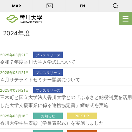
MAP
EN
メ
ニ
ュ
2024年度
ー
を
開
2025年03月21日
プレスリリース
令和７年度香川大学入学式について
く
2025年03月21日
プレスリリース
４月サテライトセミナー開講について
2025年03月21日
プレスリリース
三木町と国立大学法人香川大学との「ふるさと納税制度を活用
した大学支援事業に係る連携協定書」締結式を実施
2025年03月18日
お知らせ
PICK UP
香川大学学生表彰（学長表彰式）を実施しました