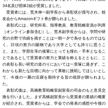
34名及び団体2組が受賞しました。
受賞者には、荒木伸一副学長から表彰状が授与され、校
友会からAmazonギフト券が贈られました。
表彰式には、研究科長、指導教員、教育戦略室員が列席
（オンライン参加含む）し、荒木副学長からは、学問や研
究の分野で功績を残すことは一朝一夕で為せるものではな
く、日頃の努力の賜物であり大学としても誇りに思うこ
と、また、学部生等の後輩にとっても憧れ・手本となるこ
とであるとして受賞者の努力と業績を称えるとともに、こ
の表彰も長い研究の道のりにおいては一里塚に過ぎず、こ
れからも新たな目標に向かって果敢に挑戦してほしいとし
て、今後の一層の活躍を期待する旨の祝辞が贈られまし
た。
表彰式後は、高橋教育戦略室副室長の司会のもと意見交
換を行いました。まず高橋副室長から受賞者の業績の概要
が紹介され、受賞者からは、学会での発表の感想や今後の