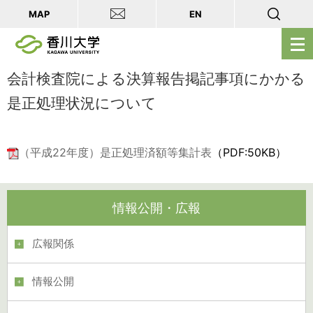
MAP
EN
メ
ニ
ュ
会計検査院による決算報告掲記事項にかかる
ー
是正処理状況について
を
開
く
（平成22年度）是正処理済額等集計表
（PDF:50KB）
情報公開・広報
広報関係
情報公開