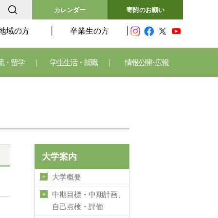
カレンダー
寄附のお願い
地域の方
卒業生の方
流・留学
学生生活・就職
情報公開･広報
大学案内
大学概要
中期目標・中期計画、
自己点検・評価