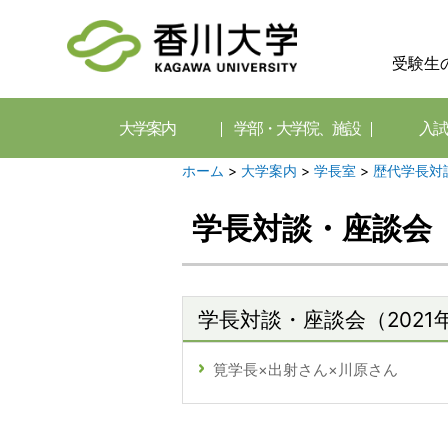
受験生
大学案内
学部・大学院、施設
入試
ホーム
>
大学案内
>
学長室
>
歴代学長対
学長対談・座談会（
学長対談・座談会（2021
筧学長×出射さん×川原さん