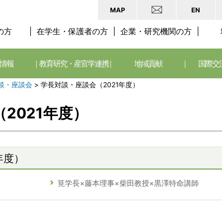
MAP
EN
の方
在学生・保護者の方
企業・研究機関の方
情報
教育研究・産官学連携
地域貢献
国際交
談・座談会
>
学長対談・座談会（2021年度）
2021年度）
年度）
筧学長×藤本理事×柴田教授×黒澤特命講師