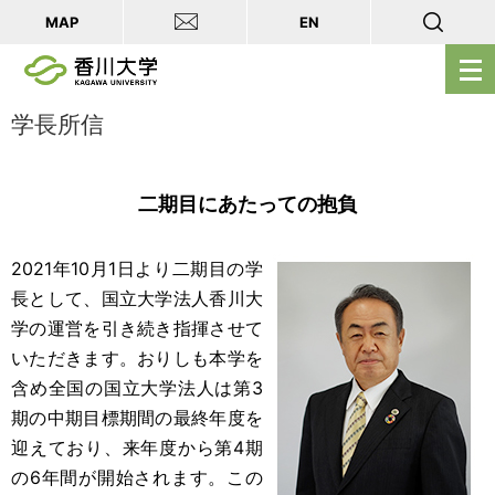
MAP
EN
メ
ニ
ュ
学長所信
ー
を
二期目にあたっての抱負
開
く
2021年10月1日より二期目の学
長として、国立大学法人香川大
学の運営を引き続き指揮させて
いただきます。おりしも本学を
含め全国の国立大学法人は第3
期の中期目標期間の最終年度を
迎えており、来年度から第4期
の6年間が開始されます。この