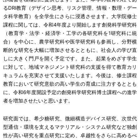
るDRI教育（デザイン思考、リスク管理、情報・数理・デー
タ科学教育）を全学生にさらに浸透させます。大学院修士
課程に関しては、令和4年度より開始します創発科学研究科
（教育学・法学・経済学・工学の各研究科を1研究科に統
合）を中心に、農学研究科や医学研究科も参画し、分野横
断的な研究を大幅に増加させるとともに、社会人の学び直
しに大きく門戸を開く予定です。また、起業をめざす学生
に対して、地域マネジメント研究科の支援を得て教育カリ
キュラムを充実させて支援いたします。今後は、修士課程
教育において研究意欲の高い学生の育成に注力するととも
に、令和6年度開設予定の創発科学研究科博士課程への進学
者を増加させたいと思います。
研究面では、希少糖研究、微細構造デバイス研究、次世代
型通信・環境を支えるマテリアル・システム研究など独創
性が高い研究を重点研究に定め、卓越性をさらに高めるべ