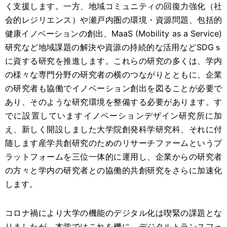
く支援します。一方、地域コミュニティの回復力強化（社
会的レジリエンス）や瀬戸内圏の環境・資源問題、包括的
健康イノベーションの創出、MaaS (Mobility as a Service)
研究など地域課題の解決や資源の持続的な活用などSDGｓ
に資する研究を推進します。これらの研究の多くは、学内
の様々な専門分野の研究者の横のつながりとともに、企業
の研究者も協働でイノベーション創出を図ることが必要で
あり、そのような研究環境を整備する必要があります。す
でに設置していますイノベーションデザイン研究所に加
え、新しく開設しました大学院創発科学研究科、それに付
随します産学共創研究のためのリサーチファームというプ
ラットフォームを三位一体的に運用し、企業からの研究者
の方々と学内の研究者との協働的共創研究をさらに加速化
します。
コロナ禍により大学の機能のデジタル化は喫緊の課題とな
りましたが、本学ではこれを機に、デジタルトランスフォ