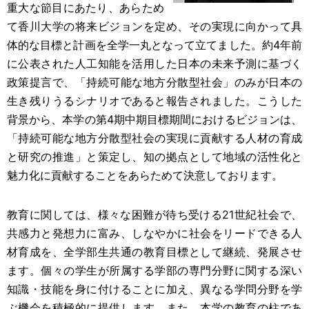
重大な節目にあたり、あらため
て香川大学の将来ビジョンを定め、その実現に向かって具
体的な目標と計画を全学一丸となって立てました。約4年前
に公表された人工知能を活用した日本の未来予測に基づく
政策提言で、「持続可能な地方分散型社会」のみが日本の
生き残りうるシナリオであると報告されました。こうした
背景から、本学の第4期中期目標期間におけるビジョンは、
「持続可能な地方分散型社会の実現に貢献する人材の育成
と研究の推進」と策定し、知の拠点として地域の活性化と
魅力化に貢献することをあらためて決意しております。
教育に関しては、様々な困難が待ち受ける21世紀社会で、
共感力と発想力に富み、しなやかに社会をリードできる人
材育成を、全学部生共通の教育目標として継続、発展させ
ます。個々の学生が所属する学部の専門分野に関する深い
知識・技能を身に付けることに加え、異なる学問分野を学
ぶ機会を積極的に提供します。また、本学の教育の柱であ